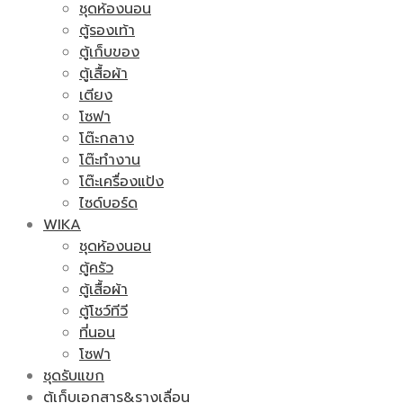
ชุดห้องนอน
ตู้รองเท้า
ตู้เก็บของ
ตู้เสื้อผ้า
เตียง
โซฟา
โต๊ะกลาง
โต๊ะทำงาน
โต๊ะเครื่องแป้ง
ไซด์บอร์ด
WIKA
ชุดห้องนอน
ตู้ครัว
ตู้เสื้อผ้า
ตู้โชว์ทีวี
ที่นอน
โซฟา
ชุดรับแขก
ตู้เก็บเอกสาร&รางเลื่อน