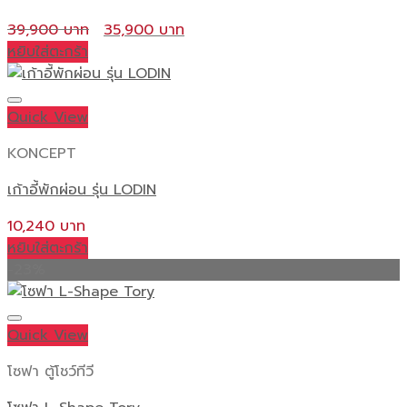
Original
Current
39,900
35,900
price
price
หยิบใส่ตะกร้า
was:
is:
39,900 ฿.
35,900 ฿.
Quick View
KONCEPT
เก้าอี้พักผ่อน รุ่น LODIN
10,240
หยิบใส่ตะกร้า
-23%
Quick View
โซฟา ตู้โชว์ทีวี