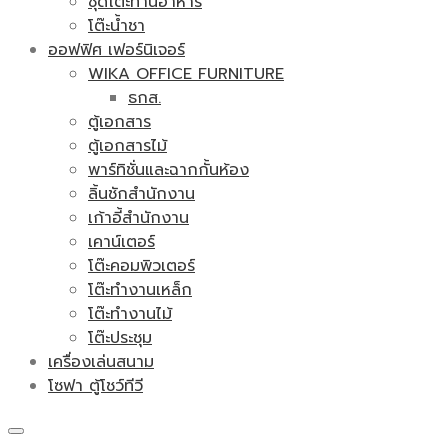
ชุดโต๊ะทานอาหาร
โต๊ะน้ำชา
ออฟฟิศ เฟอร์นิเจอร์
WIKA OFFICE FURNITURE
ธกส.
ตู้เอกสาร
ตู้เอกสารไม้
พาร์ทิชั่นและฉากกั้นห้อง
ลิ้นชักสำนักงาน
เก้าอี้สำนักงาน
เคาน์เตอร์
โต๊ะคอมพิวเตอร์
โต๊ะทำงานเหล็ก
โต๊ะทำงานไม้
โต๊ะประชุม
เครื่องเล่นสนาม
โซฟา ตู้โชว์ทีวี