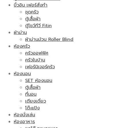
บิ้วอิน เฟอร์สั่งทำ
ชุดครัว
ตู้เสื้อผ้า
ตู้โชว์ทีวี Fitin
ผ้าม่าน
ผ้าม่านม้วน Roller Blind
ห้องครัว
ครัวออฟฟิศ
ครัวในบ้าน
เฟอร์นิเจอร์ครัว
ห้องนอน
SET ห้องนอน
ตู้เสื้อผ้า
ที่นอน
เตียงเดี่ยว
โต๊ะแป้ง
ห้องนั่งเล่น
ห้องอาหาร