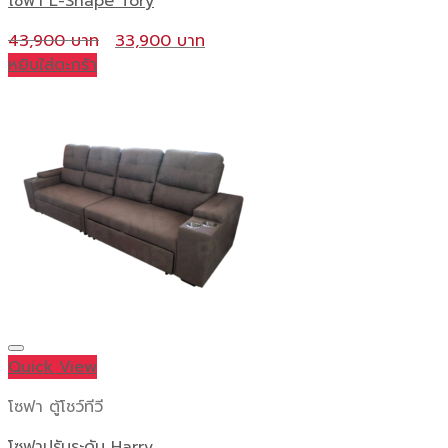
โซฟา L-Shape Tory
Original
Current
43,900
33,900
price
price
หยิบใส่ตะกร้า
was:
is:
43,900 ฿.
33,900 ฿.
Quick View
โซฟา ตู้โชว์ทีวี
โซฟาปรับระดับ Harry