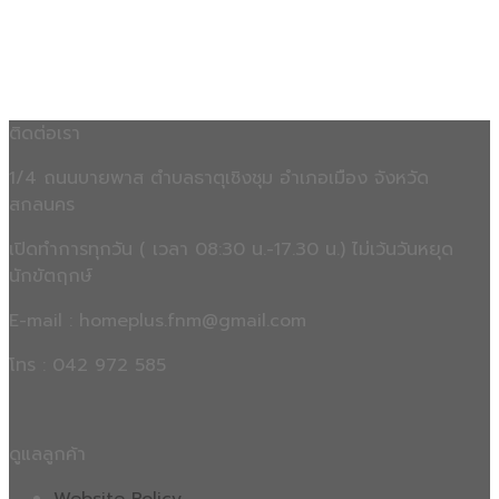
ติดต่อเรา
1/4 ถนนบายพาส ตำบลธาตุเชิงชุม อำเภอเมือง จังหวัด
สกลนคร
เปิดทำการทุกวัน ( เวลา 08:30 น.-17.30 น.) ไม่เว้นวันหยุด
นักขัตฤกษ์
E-mail : homeplus.fnm@gmail.com
โทร : 042 972 585
ดูแลลูกค้า