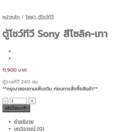
หน้าหลัก
/
โซฟา ตู้โชว์ทีวี
ตู้โชว์ทีวี Sony สีโซลิค-เทา
11,900
ตู้วางทีวี 240 ซม.
**กรุณาสอบถามเพิ่มเติม ก่อนการสั่งซื้อสินค้า**
จำนวน
ตู้
หยิบใส่ตะกร้า
โชว์
ทีวี
คำอธิบาย
Sony
บทวิจารณ์ (0)