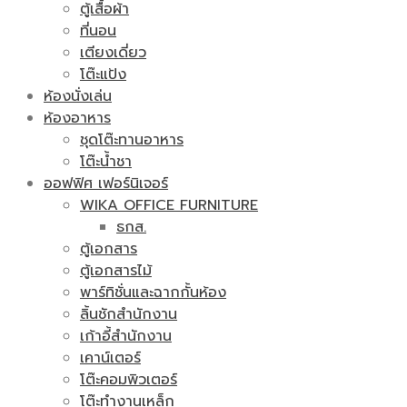
ตู้เสื้อผ้า
ที่นอน
เตียงเดี่ยว
โต๊ะแป้ง
ห้องนั่งเล่น
ห้องอาหาร
ชุดโต๊ะทานอาหาร
โต๊ะน้ำชา
ออฟฟิศ เฟอร์นิเจอร์
WIKA OFFICE FURNITURE
ธกส.
ตู้เอกสาร
ตู้เอกสารไม้
พาร์ทิชั่นและฉากกั้นห้อง
ลิ้นชักสำนักงาน
เก้าอี้สำนักงาน
เคาน์เตอร์
โต๊ะคอมพิวเตอร์
โต๊ะทำงานเหล็ก