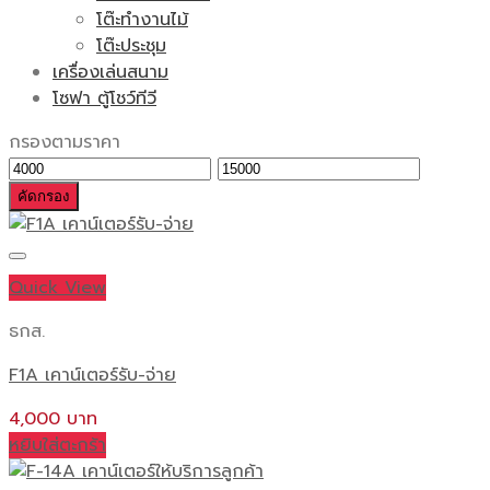
โต๊ะทำงานไม้
โต๊ะประชุม
เครื่องเล่นสนาม
โซฟา ตู้โชว์ทีวี
กรองตามราคา
ราคา
ราคา
ต่ำ
สูงสุด
คัดกรอง
สุด
Quick View
ธกส.
F1A เคาน์เตอร์รับ-จ่าย
4,000
หยิบใส่ตะกร้า