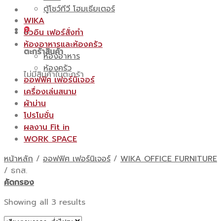
ตู้โชว์ทีวี โฮมเธียเตอร์
WIKA
0
บิ้วอิน เฟอร์สั่งทำ
ห้องอาหารและห้องครัว
ตะกร้าสินค้า
ห้องอาหาร
ห้องครัว
ไม่มีสินค้าในตะกร้า
ออฟฟิศ เฟอร์นิเจอร์
เครื่องเล่นสนาม
ผ้าม่าน
โปรโมชั่น
ผลงาน Fit in
WORK SPACE
หน้าหลัก
/
ออฟฟิศ เฟอร์นิเจอร์
/
WIKA OFFICE FURNITURE
/
ธกส.
คัดกรอง
Showing all 3 results