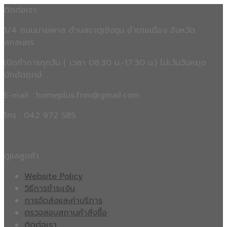
ติดต่อเรา
1/4 ถนนบายพาส ตำบลธาตุเชิงชุม อำเภอเมือง จังหวัด
สกลนคร
เปิดทำการทุกวัน ( เวลา 08:30 น.-17.30 น.) ไม่เว้นวันหยุด
นักขัตฤกษ์
E-mail : homeplus.fnm@gmail.com
โทร : 042 972 585
ดูแลลูกค้า
Website Policy
วิธีการชำระเงิน
การจัดส่งและค่าบริการ
ตรวจสอบสถานคำสั่งซื้อ
ติดต่อเรา