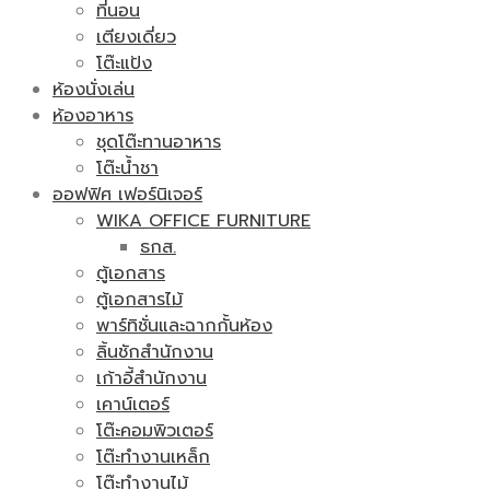
ที่นอน
เตียงเดี่ยว
โต๊ะแป้ง
ห้องนั่งเล่น
ห้องอาหาร
ชุดโต๊ะทานอาหาร
โต๊ะน้ำชา
ออฟฟิศ เฟอร์นิเจอร์
WIKA OFFICE FURNITURE
ธกส.
ตู้เอกสาร
ตู้เอกสารไม้
พาร์ทิชั่นและฉากกั้นห้อง
ลิ้นชักสำนักงาน
เก้าอี้สำนักงาน
เคาน์เตอร์
โต๊ะคอมพิวเตอร์
โต๊ะทำงานเหล็ก
โต๊ะทำงานไม้