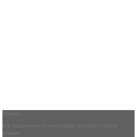
ติดต่อเรา
1/4 ถนนบายพาส ตำบลธาตุเชิงชุม อำเภอเมือง จังหวัด
สกลนคร