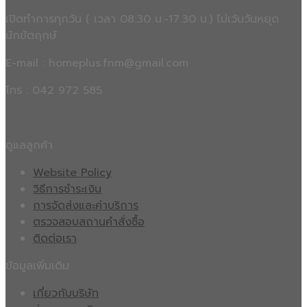
เปิดทำการทุกวัน ( เวลา 08:30 น.-17.30 น.) ไม่เว้นวันหยุด
นักขัตฤกษ์
E-mail : homeplus.fnm@gmail.com
โทร : 042 972 585
ดูแลลูกค้า
Website Policy
วิธีการชำระเงิน
การจัดส่งและค่าบริการ
ตรวจสอบสถานคำสั่งซื้อ
ติดต่อเรา
ข้อมูลเพิ่มเติม
เกี่ยวกับบริษัท