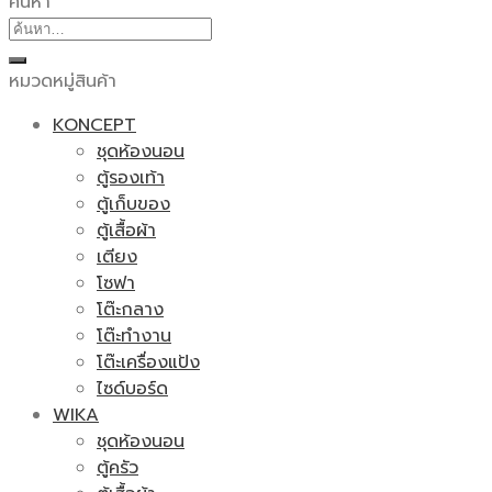
ค้นหา
ค้นหา:
หมวดหมู่สินค้า
KONCEPT
ชุดห้องนอน
ตู้รองเท้า
ตู้เก็บของ
ตู้เสื้อผ้า
เตียง
โซฟา
โต๊ะกลาง
โต๊ะทำงาน
โต๊ะเครื่องแป้ง
ไซด์บอร์ด
WIKA
ชุดห้องนอน
ตู้ครัว