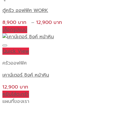
ตู้ครัว ออฟฟิศ WORK
Price
8,900
–
12,900
range:
เลือกรูปแบบ
This
8,900 ฿
product
through
has
12,900 ฿
Quick View
multiple
ครัวออฟฟิศ
variants.
The
เคาน์เตอร์ ซิงค์ หน้าหิน
options
may
12,900
be
หยิบใส่ตะกร้า
chosen
แผนที่ของเรา
on
the
product
page