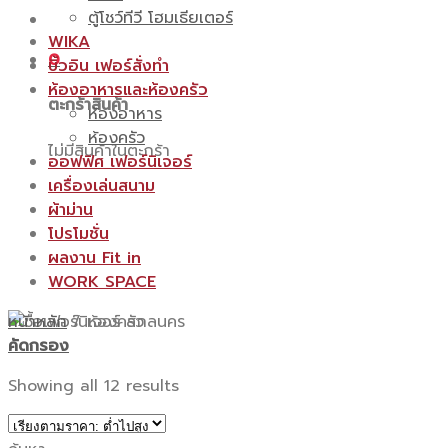
ตู้โชว์ทีวี โฮมเธียเตอร์
WIKA
0
บิ้วอิน เฟอร์สั่งทำ
ห้องอาหารและห้องครัว
ตะกร้าสินค้า
ห้องอาหาร
ห้องครัว
ไม่มีสินค้าในตะกร้า
ออฟฟิศ เฟอร์นิเจอร์
เครื่องเล่นสนาม
ผ้าม่าน
โปรโมชั่น
ผลงาน Fit in
WORK SPACE
หน้าหลัก
/
ห้องครัว
คัดกรอง
Showing all 12 results