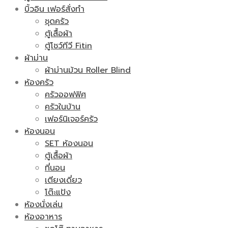
บิ้วอิน เฟอร์สั่งทำ
ชุดครัว
ตู้เสื้อผ้า
ตู้โชว์ทีวี Fitin
ผ้าม่าน
ผ้าม่านม้วน Roller Blind
ห้องครัว
ครัวออฟฟิศ
ครัวในบ้าน
เฟอร์นิเจอร์ครัว
ห้องนอน
SET ห้องนอน
ตู้เสื้อผ้า
ที่นอน
เตียงเดี่ยว
โต๊ะแป้ง
ห้องนั่งเล่น
ห้องอาหาร