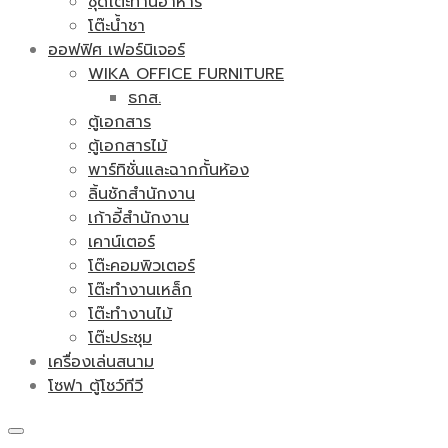
ชุดโต๊ะทานอาหาร
โต๊ะน้ำชา
ออฟฟิศ เฟอร์นิเจอร์
WIKA OFFICE FURNITURE
ธกส.
ตู้เอกสาร
ตู้เอกสารไม้
พาร์ทิชั่นและฉากกั้นห้อง
ลิ้นชักสำนักงาน
เก้าอี้สำนักงาน
เคาน์เตอร์
โต๊ะคอมพิวเตอร์
โต๊ะทำงานเหล็ก
โต๊ะทำงานไม้
โต๊ะประชุม
เครื่องเล่นสนาม
โซฟา ตู้โชว์ทีวี