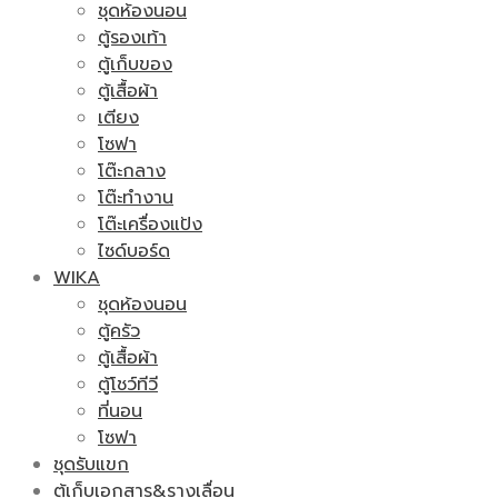
ชุดห้องนอน
ตู้รองเท้า
ตู้เก็บของ
ตู้เสื้อผ้า
เตียง
โซฟา
โต๊ะกลาง
โต๊ะทำงาน
โต๊ะเครื่องแป้ง
ไซด์บอร์ด
WIKA
ชุดห้องนอน
ตู้ครัว
ตู้เสื้อผ้า
ตู้โชว์ทีวี
ที่นอน
โซฟา
ชุดรับแขก
ตู้เก็บเอกสาร&รางเลื่อน