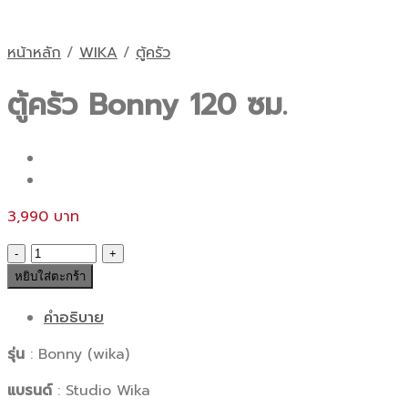
หน้าหลัก
/
WIKA
/
ตู้ครัว
ตู้ครัว Bonny 120 ซม.
3,990
จำนวน
ตู้
หยิบใส่ตะกร้า
ครัว
Bonny
คำอธิบาย
120
รุ่น
: Bonny (wika)
ซม.
ชิ้น
แบรนด์
: Studio Wika