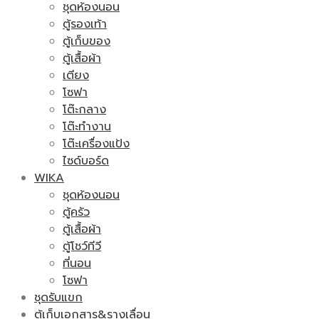
ชุดห้องนอน
ตู้รองเท้า
ตู้เก็บของ
ตู้เสื้อผ้า
เตียง
โซฟา
โต๊ะกลาง
โต๊ะทำงาน
โต๊ะเครื่องแป้ง
ไซด์บอร์ด
WIKA
ชุดห้องนอน
ตู้ครัว
ตู้เสื้อผ้า
ตู้โชว์ทีวี
ที่นอน
โซฟา
ชุดรับแขก
ตู้เก็บเอกสาร&รางเลื่อน