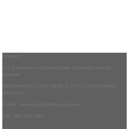
ติดต่อเรา
1/4 ถนนบายพาส ตำบลธาตุเชิงชุม อำเภอเมือง จังหวัด
สกลนคร
เปิดทำการทุกวัน ( เวลา 08:30 น.-17.30 น.) ไม่เว้นวันหยุด
นักขัตฤกษ์
E-mail : homeplus.fnm@gmail.com
โทร : 042 972 585