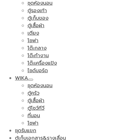
ชุดห้องนอน
ตู้รองเท้า
ตู้เก็บของ
ตู้เสื้อผ้า
เตียง
โซฟา
โต๊ะกลาง
โต๊ะทำงาน
โต๊ะเครื่องแป้ง
ไซด์บอร์ด
WIKA
ชุดห้องนอน
ตู้ครัว
ตู้เสื้อผ้า
ตู้โชว์ทีวี
ที่นอน
โซฟา
ชุดรับแขก
ตู้เก็บเอกสาร&รางเลื่อน