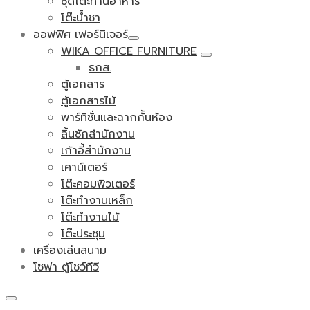
ชุดโต๊ะทานอาหาร
โต๊ะน้ำชา
ออฟฟิศ เฟอร์นิเจอร์
WIKA OFFICE FURNITURE
ธกส.
ตู้เอกสาร
ตู้เอกสารไม้
พาร์ทิชั่นและฉากกั้นห้อง
ลิ้นชักสำนักงาน
เก้าอี้สำนักงาน
เคาน์เตอร์
โต๊ะคอมพิวเตอร์
โต๊ะทำงานเหล็ก
โต๊ะทำงานไม้
โต๊ะประชุม
เครื่องเล่นสนาม
โซฟา ตู้โชว์ทีวี