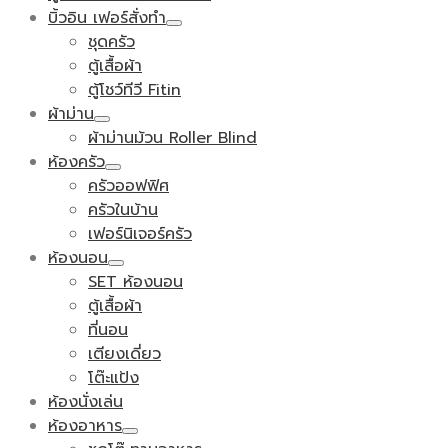
บิ้วอิน เฟอร์สั่งทำ
ชุดครัว
ตู้เสื้อผ้า
ตู้โชว์ทีวี Fitin
ผ้าม่าน
ผ้าม่านม้วน Roller Blind
ห้องครัว
ครัวออฟฟิศ
ครัวในบ้าน
เฟอร์นิเจอร์ครัว
ห้องนอน
SET ห้องนอน
ตู้เสื้อผ้า
ที่นอน
เตียงเดี่ยว
โต๊ะแป้ง
ห้องนั่งเล่น
ห้องอาหาร