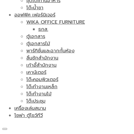
ชุดโต๊ะทานอาหาร
โต๊ะน้ำชา
ออฟฟิศ เฟอร์นิเจอร์
WIKA OFFICE FURNITURE
ธกส.
ตู้เอกสาร
ตู้เอกสารไม้
พาร์ทิชั่นและฉากกั้นห้อง
ลิ้นชักสำนักงาน
เก้าอี้สำนักงาน
เคาน์เตอร์
โต๊ะคอมพิวเตอร์
โต๊ะทำงานเหล็ก
โต๊ะทำงานไม้
โต๊ะประชุม
เครื่องเล่นสนาม
โซฟา ตู้โชว์ทีวี