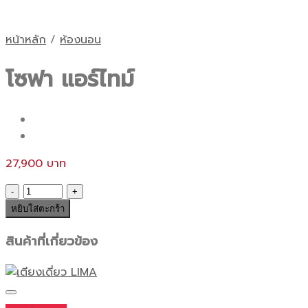
หน้าหลัก
/
ห้องนอน
โซฟา แอร์ไทม์
27,900
จำนวน
โซฟา
หยิบใส่ตะกร้า
แอร์
สินค้าที่เกี่ยวข้อง
ไทม์
ชิ้น