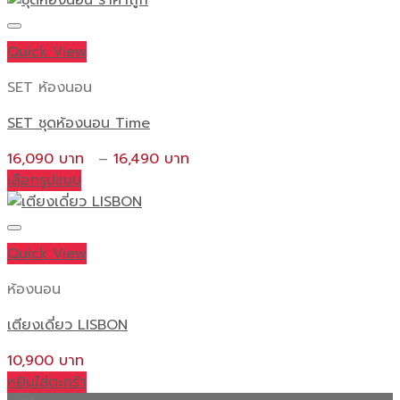
Quick View
SET ห้องนอน
SET ชุดห้องนอน Time
Price
16,090
–
16,490
range:
เลือกรูปแบบ
This
16,090 ฿
product
through
has
16,490 ฿
Quick View
multiple
variants.
ห้องนอน
The
เตียงเดี่ยว LISBON
options
may
10,900
be
หยิบใส่ตะกร้า
chosen