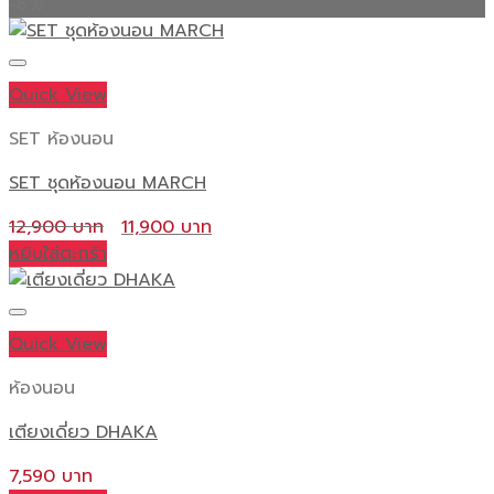
-8%
on
the
product
Quick View
page
SET ห้องนอน
SET ชุดห้องนอน MARCH
Original
Current
12,900
11,900
price
price
หยิบใส่ตะกร้า
was:
is:
12,900 ฿.
11,900 ฿.
Quick View
ห้องนอน
เตียงเดี่ยว DHAKA
7,590