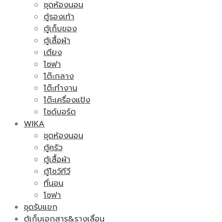
ชุดห้องนอน
ตู้รองเท้า
ตู้เก็บของ
ตู้เสื้อผ้า
เตียง
โซฟา
โต๊ะกลาง
โต๊ะทำงาน
โต๊ะเครื่องแป้ง
ไซด์บอร์ด
WIKA
ชุดห้องนอน
ตู้ครัว
ตู้เสื้อผ้า
ตู้โชว์ทีวี
ที่นอน
โซฟา
ชุดรับแขก
ตู้เก็บเอกสาร&รางเลื่อน