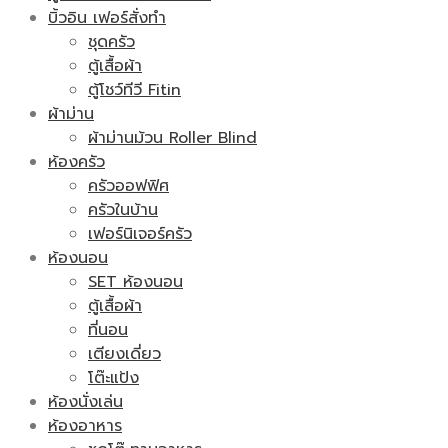
บิ้วอิน เฟอร์สั่งทำ
ชุดครัว
ตู้เสื้อผ้า
ตู้โชว์ทีวี Fitin
ผ้าม่าน
ผ้าม่านม้วน Roller Blind
ห้องครัว
ครัวออฟฟิศ
ครัวในบ้าน
เฟอร์นิเจอร์ครัว
ห้องนอน
SET ห้องนอน
ตู้เสื้อผ้า
ที่นอน
เตียงเดี่ยว
โต๊ะแป้ง
ห้องนั่งเล่น
ห้องอาหาร