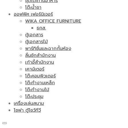
ชุดโต๊ะทานอาหาร
โต๊ะน้ำชา
ออฟฟิศ เฟอร์นิเจอร์
WIKA OFFICE FURNITURE
ธกส.
ตู้เอกสาร
ตู้เอกสารไม้
พาร์ทิชั่นและฉากกั้นห้อง
ลิ้นชักสำนักงาน
เก้าอี้สำนักงาน
เคาน์เตอร์
โต๊ะคอมพิวเตอร์
โต๊ะทำงานเหล็ก
โต๊ะทำงานไม้
โต๊ะประชุม
เครื่องเล่นสนาม
โซฟา ตู้โชว์ทีวี