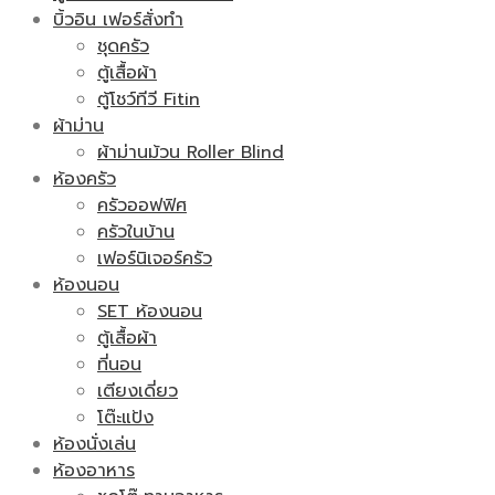
บิ้วอิน เฟอร์สั่งทำ
ชุดครัว
ตู้เสื้อผ้า
ตู้โชว์ทีวี Fitin
ผ้าม่าน
ผ้าม่านม้วน Roller Blind
ห้องครัว
ครัวออฟฟิศ
ครัวในบ้าน
เฟอร์นิเจอร์ครัว
ห้องนอน
SET ห้องนอน
ตู้เสื้อผ้า
ที่นอน
เตียงเดี่ยว
โต๊ะแป้ง
ห้องนั่งเล่น
ห้องอาหาร