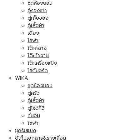
ชุดห้องนอน
ตู้รองเท้า
ตู้เก็บของ
ตู้เสื้อผ้า
เตียง
โซฟา
โต๊ะกลาง
โต๊ะทำงาน
โต๊ะเครื่องแป้ง
ไซด์บอร์ด
WIKA
ชุดห้องนอน
ตู้ครัว
ตู้เสื้อผ้า
ตู้โชว์ทีวี
ที่นอน
โซฟา
ชุดรับแขก
ตู้เก็บเอกสาร&รางเลื่อน