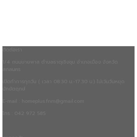
ติดต่อเรา
1/4 ถนนบายพาส ตำบลธาตุเชิงชุม อำเภอเมือง จังหวัด
สกลนคร
เปิดทำการทุกวัน ( เวลา 08:30 น.-17.30 น.) ไม่เว้นวันหยุด
นักขัตฤกษ์
E-mail : homeplus.fnm@gmail.com
โทร : 042 972 585