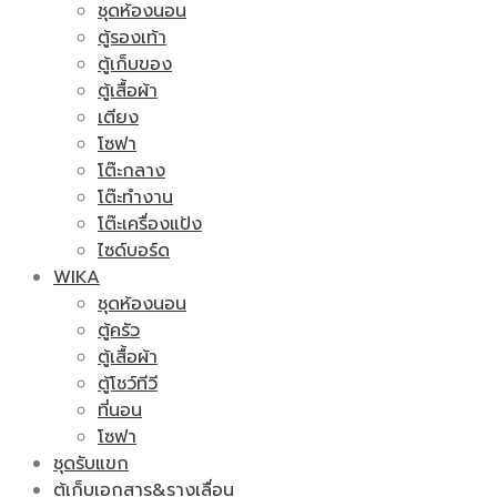
ชุดห้องนอน
ตู้รองเท้า
ตู้เก็บของ
ตู้เสื้อผ้า
เตียง
โซฟา
โต๊ะกลาง
โต๊ะทำงาน
โต๊ะเครื่องแป้ง
ไซด์บอร์ด
WIKA
ชุดห้องนอน
ตู้ครัว
ตู้เสื้อผ้า
ตู้โชว์ทีวี
ที่นอน
โซฟา
ชุดรับแขก
ตู้เก็บเอกสาร&รางเลื่อน