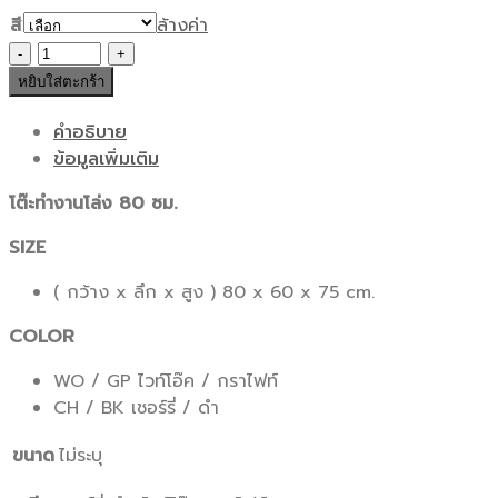
price
price
สี
ล้างค่า
was:
is:
จำนวน
3,000 ฿.
1,950 ฿.
โต๊ะ
หยิบใส่ตะกร้า
ทำงาน
โล่ง
คำอธิบาย
80
ข้อมูลเพิ่มเติม
ซม.
โต๊ะทำงานโล่ง 80 ซม.
ชิ้น
SIZE
( กว้าง x ลึก x สูง ) 80 x 60 x 75 cm.
COLOR
WO / GP ไวท์โอ๊ค / กราไฟท์
CH / BK เชอร์รี่ / ดำ
ขนาด
ไม่ระบุ