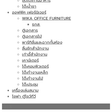
ชุดโต๊ะทานอาหาร
โต๊ะน้ำชา
ออฟฟิศ เฟอร์นิเจอร์
WIKA OFFICE FURNITURE
ธกส.
ตู้เอกสาร
ตู้เอกสารไม้
พาร์ทิชั่นและฉากกั้นห้อง
ลิ้นชักสำนักงาน
เก้าอี้สำนักงาน
เคาน์เตอร์
โต๊ะคอมพิวเตอร์
โต๊ะทำงานเหล็ก
โต๊ะทำงานไม้
โต๊ะประชุม
เครื่องเล่นสนาม
โซฟา ตู้โชว์ทีวี
-35%