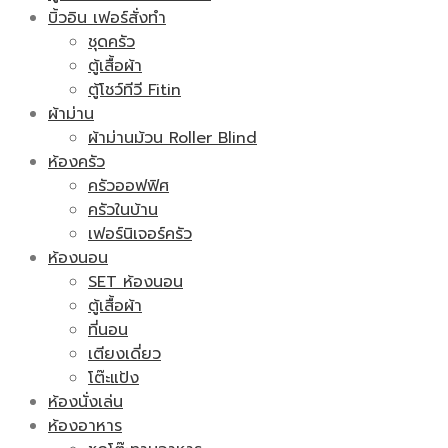
บิ้วอิน เฟอร์สั่งทำ
ชุดครัว
ตู้เสื้อผ้า
ตู้โชว์ทีวี Fitin
ผ้าม่าน
ผ้าม่านม้วน Roller Blind
ห้องครัว
ครัวออฟฟิศ
ครัวในบ้าน
เฟอร์นิเจอร์ครัว
ห้องนอน
SET ห้องนอน
ตู้เสื้อผ้า
ที่นอน
เตียงเดี่ยว
โต๊ะแป้ง
ห้องนั่งเล่น
ห้องอาหาร