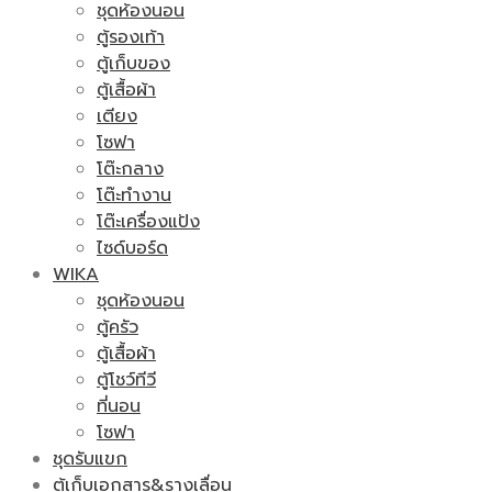
ชุดห้องนอน
ตู้รองเท้า
ตู้เก็บของ
ตู้เสื้อผ้า
เตียง
โซฟา
โต๊ะกลาง
โต๊ะทำงาน
โต๊ะเครื่องแป้ง
ไซด์บอร์ด
WIKA
ชุดห้องนอน
ตู้ครัว
ตู้เสื้อผ้า
ตู้โชว์ทีวี
ที่นอน
โซฟา
ชุดรับแขก
ตู้เก็บเอกสาร&รางเลื่อน