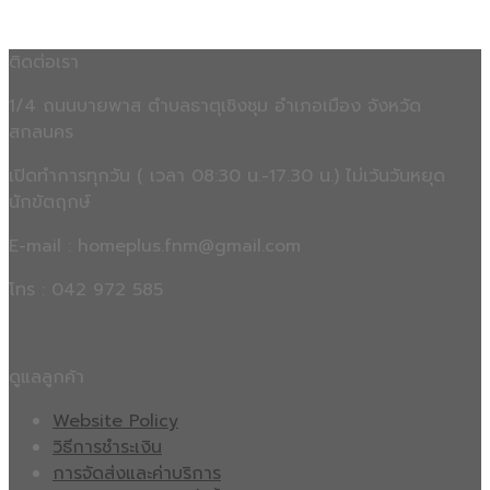
ติดต่อเรา
1/4 ถนนบายพาส ตำบลธาตุเชิงชุม อำเภอเมือง จังหวัด
สกลนคร
เปิดทำการทุกวัน ( เวลา 08:30 น.-17.30 น.) ไม่เว้นวันหยุด
นักขัตฤกษ์
E-mail : homeplus.fnm@gmail.com
โทร : 042 972 585
ดูแลลูกค้า
Website Policy
วิธีการชำระเงิน
การจัดส่งและค่าบริการ