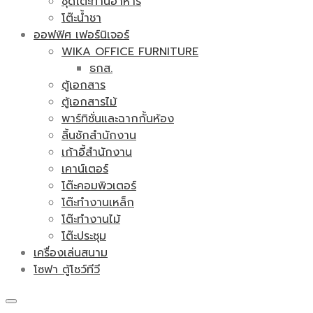
ชุดโต๊ะทานอาหาร
โต๊ะน้ำชา
ออฟฟิศ เฟอร์นิเจอร์
WIKA OFFICE FURNITURE
ธกส.
ตู้เอกสาร
ตู้เอกสารไม้
พาร์ทิชั่นและฉากกั้นห้อง
ลิ้นชักสำนักงาน
เก้าอี้สำนักงาน
เคาน์เตอร์
โต๊ะคอมพิวเตอร์
โต๊ะทำงานเหล็ก
โต๊ะทำงานไม้
โต๊ะประชุม
เครื่องเล่นสนาม
โซฟา ตู้โชว์ทีวี