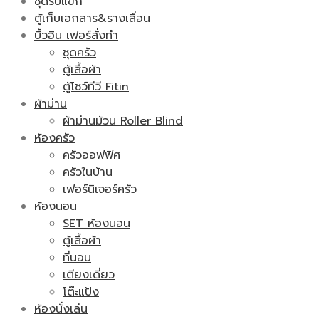
ชุดรับแขก
ตู้เก็บเอกสาร&รางเลื่อน
บิ้วอิน เฟอร์สั่งทำ
ชุดครัว
ตู้เสื้อผ้า
ตู้โชว์ทีวี Fitin
ผ้าม่าน
ผ้าม่านม้วน Roller Blind
ห้องครัว
ครัวออฟฟิศ
ครัวในบ้าน
เฟอร์นิเจอร์ครัว
ห้องนอน
SET ห้องนอน
ตู้เสื้อผ้า
ที่นอน
เตียงเดี่ยว
โต๊ะแป้ง
ห้องนั่งเล่น