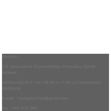
ติดต่อเรา
1/4 ถนนบายพาส ตำบลธาตุเชิงชุม อำเภอเมือง จังหวัด
สกลนคร
เปิดทำการทุกวัน ( เวลา 08:30 น.-17.30 น.) ไม่เว้นวันหยุด
นักขัตฤกษ์
E-mail : homeplus.fnm@gmail.com
โทร : 042 972 585