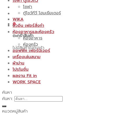
โซฟา ตู้โชว์ทีวี
โซฟา
ตู้โชว์ทีวี โฮมเธียเตอร์
WIKA
0
บิ้วอิน เฟอร์สั่งทำ
ห้องอาหารและห้องครัว
ตะกร้าสินค้า
ห้องอาหาร
ห้องครัว
ไม่มีสินค้าในตะกร้า
ออฟฟิศ เฟอร์นิเจอร์
เครื่องเล่นสนาม
ผ้าม่าน
โปรโมชั่น
ผลงาน Fit in
WORK SPACE
ค้นหา
ค้นหา:
หมวดหมู่สินค้า