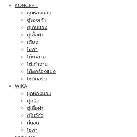
KONCEPT
ชุดห้องนอน
ตู้รองเท้า
ตู้เก็บของ
ตู้เสื้อผ้า
เตียง
โซฟา
โต๊ะกลาง
โต๊ะทำงาน
โต๊ะเครื่องแป้ง
ไซด์บอร์ด
WIKA
ชุดห้องนอน
ตู้ครัว
ตู้เสื้อผ้า
ตู้โชว์ทีวี
ที่นอน
โซฟา