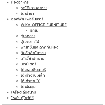
ห้องอาหาร
ชุดโต๊ะทานอาหาร
โต๊ะน้ำชา
ออฟฟิศ เฟอร์นิเจอร์
WIKA OFFICE FURNITURE
ธกส.
ตู้เอกสาร
ตู้เอกสารไม้
พาร์ทิชั่นและฉากกั้นห้อง
ลิ้นชักสำนักงาน
เก้าอี้สำนักงาน
เคาน์เตอร์
โต๊ะคอมพิวเตอร์
โต๊ะทำงานเหล็ก
โต๊ะทำงานไม้
โต๊ะประชุม
เครื่องเล่นสนาม
โซฟา ตู้โชว์ทีวี