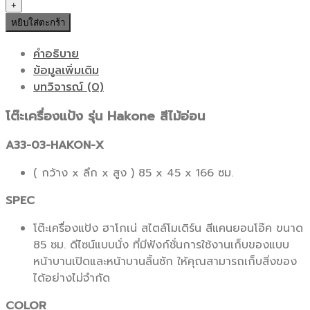
หยิบใส่ตะกร้า
คำอธิบาย
ข้อมูลเพิ่มเติม
บทวิจารณ์ (0)
โต๊ะเครื่องแป้ง รุ่น Hakone สีไม้อ่อน
A33-03-HAKON-X
( กว้าง x ลึก x สูง ) 85 x 45 x 166 ซม.
SPEC
โต๊ะเครื่องแป้ง ฮาโกเน่ สไตล์โมเดิร์น สีแคนยอนโอ๊ค ขนาด
85 ซม. ดีไซน์แบบนั่ง ที่มีฟังก์ชั่นการใช้งานเก็บของแบบ
หน้าบานเปิดและหน้าบานลิ้นชัก ให้คุณสามารถเก็บสิ่งของ
ได้อย่างไม่จำกัด
COLOR