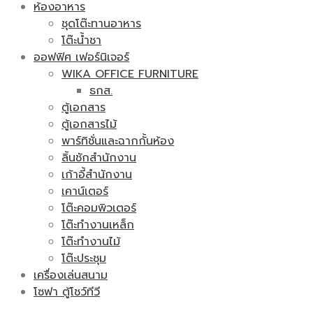
ห้องอาหาร
ชุดโต๊ะทานอาหาร
โต๊ะน้ำชา
ออฟฟิศ เฟอร์นิเจอร์
WIKA OFFICE FURNITURE
ธกส.
ตู้เอกสาร
ตู้เอกสารไม้
พาร์ทิชั่นและฉากกั้นห้อง
ลิ้นชักสำนักงาน
เก้าอี้สำนักงาน
เคาน์เตอร์
โต๊ะคอมพิวเตอร์
โต๊ะทำงานเหล็ก
โต๊ะทำงานไม้
โต๊ะประชุม
เครื่องเล่นสนาม
โซฟา ตู้โชว์ทีวี