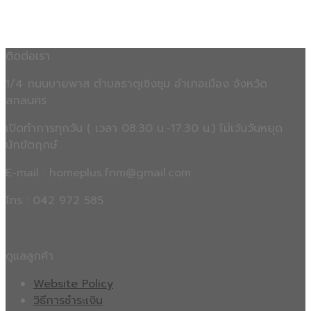
ติดต่อเรา
1/4 ถนนบายพาส ตำบลธาตุเชิงชุม อำเภอเมือง จังหวัด
สกลนคร
เปิดทำการทุกวัน ( เวลา 08:30 น.-17.30 น.) ไม่เว้นวันหยุด
นักขัตฤกษ์
E-mail : homeplus.fnm@gmail.com
โทร : 042 972 585
ดูแลลูกค้า
Website Policy
วิธีการชำระเงิน