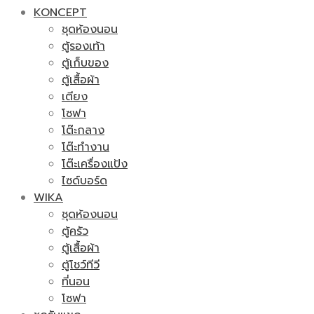
KONCEPT
ชุดห้องนอน
ตู้รองเท้า
ตู้เก็บของ
ตู้เสื้อผ้า
เตียง
โซฟา
โต๊ะกลาง
โต๊ะทำงาน
โต๊ะเครื่องแป้ง
ไซด์บอร์ด
WIKA
ชุดห้องนอน
ตู้ครัว
ตู้เสื้อผ้า
ตู้โชว์ทีวี
ที่นอน
โซฟา