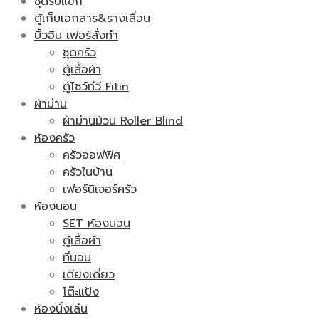
ชุดรับแขก
ตู้เก็บเอกสาร&รางเลื่อน
บิ้วอิน เฟอร์สั่งทำ
ชุดครัว
ตู้เสื้อผ้า
ตู้โชว์ทีวี Fitin
ผ้าม่าน
ผ้าม่านม้วน Roller Blind
ห้องครัว
ครัวออฟฟิศ
ครัวในบ้าน
เฟอร์นิเจอร์ครัว
ห้องนอน
SET ห้องนอน
ตู้เสื้อผ้า
ที่นอน
เตียงเดี่ยว
โต๊ะแป้ง
ห้องนั่งเล่น