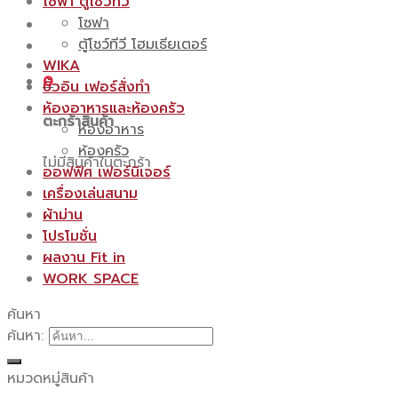
โซฟา ตู้โชว์ทีวี
โซฟา
ตู้โชว์ทีวี โฮมเธียเตอร์
WIKA
0
บิ้วอิน เฟอร์สั่งทำ
ห้องอาหารและห้องครัว
ตะกร้าสินค้า
ห้องอาหาร
ห้องครัว
ไม่มีสินค้าในตะกร้า
ออฟฟิศ เฟอร์นิเจอร์
เครื่องเล่นสนาม
ผ้าม่าน
โปรโมชั่น
ผลงาน Fit in
WORK SPACE
ค้นหา
ค้นหา:
หมวดหมู่สินค้า