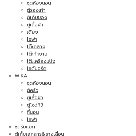
ชุดห้องนอน
ตู้รองเท้า
ตู้เก็บของ
ตู้เสื้อผ้า
เตียง
โซฟา
โต๊ะกลาง
โต๊ะทำงาน
โต๊ะเครื่องแป้ง
ไซด์บอร์ด
WIKA
ชุดห้องนอน
ตู้ครัว
ตู้เสื้อผ้า
ตู้โชว์ทีวี
ที่นอน
โซฟา
ชุดรับแขก
ตู้เก็บเอกสาร&รางเลื่อน