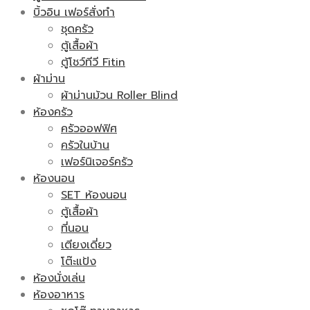
บิ้วอิน เฟอร์สั่งทำ
ชุดครัว
ตู้เสื้อผ้า
ตู้โชว์ทีวี Fitin
ผ้าม่าน
ผ้าม่านม้วน Roller Blind
ห้องครัว
ครัวออฟฟิศ
ครัวในบ้าน
เฟอร์นิเจอร์ครัว
ห้องนอน
SET ห้องนอน
ตู้เสื้อผ้า
ที่นอน
เตียงเดี่ยว
โต๊ะแป้ง
ห้องนั่งเล่น
ห้องอาหาร