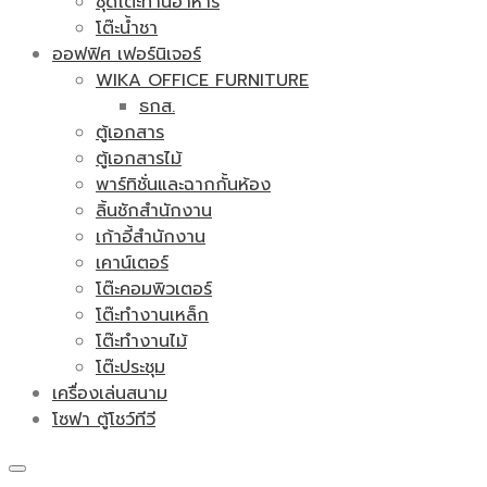
ชุดโต๊ะทานอาหาร
โต๊ะน้ำชา
ออฟฟิศ เฟอร์นิเจอร์
WIKA OFFICE FURNITURE
ธกส.
ตู้เอกสาร
ตู้เอกสารไม้
พาร์ทิชั่นและฉากกั้นห้อง
ลิ้นชักสำนักงาน
เก้าอี้สำนักงาน
เคาน์เตอร์
โต๊ะคอมพิวเตอร์
โต๊ะทำงานเหล็ก
โต๊ะทำงานไม้
โต๊ะประชุม
เครื่องเล่นสนาม
โซฟา ตู้โชว์ทีวี