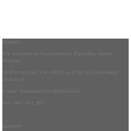
ติดต่อเรา
1/4 ถนนบายพาส ตำบลธาตุเชิงชุม อำเภอเมือง จังหวัด
สกลนคร
เปิดทำการทุกวัน ( เวลา 08:30 น.-17.30 น.) ไม่เว้นวันหยุด
นักขัตฤกษ์
E-mail : homeplus.fnm@gmail.com
โทร : 042 972 585
ดูแลลูกค้า