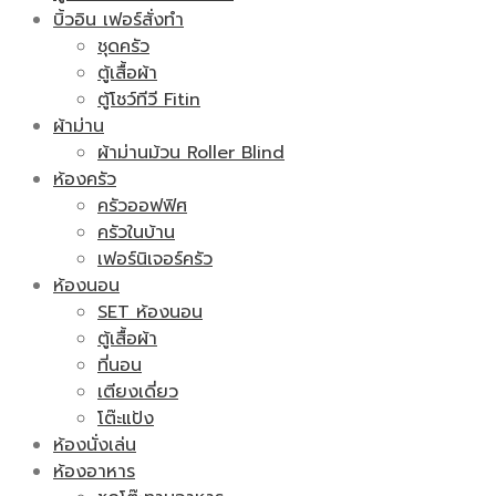
บิ้วอิน เฟอร์สั่งทำ
ชุดครัว
ตู้เสื้อผ้า
ตู้โชว์ทีวี Fitin
ผ้าม่าน
ผ้าม่านม้วน Roller Blind
ห้องครัว
ครัวออฟฟิศ
ครัวในบ้าน
เฟอร์นิเจอร์ครัว
ห้องนอน
SET ห้องนอน
ตู้เสื้อผ้า
ที่นอน
เตียงเดี่ยว
โต๊ะแป้ง
ห้องนั่งเล่น
ห้องอาหาร