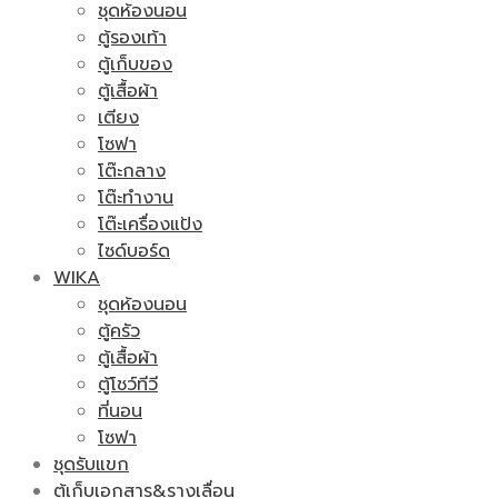
ชุดห้องนอน
ตู้รองเท้า
ตู้เก็บของ
ตู้เสื้อผ้า
เตียง
โซฟา
โต๊ะกลาง
โต๊ะทำงาน
โต๊ะเครื่องแป้ง
ไซด์บอร์ด
WIKA
ชุดห้องนอน
ตู้ครัว
ตู้เสื้อผ้า
ตู้โชว์ทีวี
ที่นอน
โซฟา
ชุดรับแขก
ตู้เก็บเอกสาร&รางเลื่อน