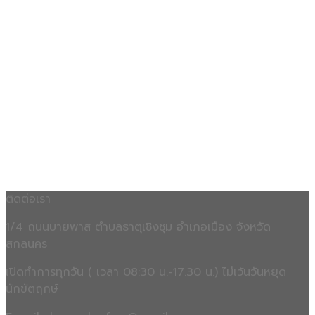
ติดต่อเรา
1/4 ถนนบายพาส ตำบลธาตุเชิงชุม อำเภอเมือง จังหวัด
สกลนคร
เปิดทำการทุกวัน ( เวลา 08:30 น.-17.30 น.) ไม่เว้นวันหยุด
นักขัตฤกษ์