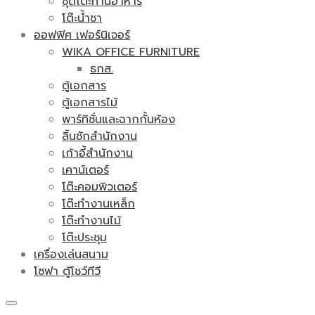
ชุดโต๊ะทานอาหาร
โต๊ะน้ำชา
ออฟฟิศ เฟอร์นิเจอร์
WIKA OFFICE FURNITURE
ธกส.
ตู้เอกสาร
ตู้เอกสารไม้
พาร์ทิชั่นและฉากกั้นห้อง
ลิ้นชักสำนักงาน
เก้าอี้สำนักงาน
เคาน์เตอร์
โต๊ะคอมพิวเตอร์
โต๊ะทำงานเหล็ก
โต๊ะทำงานไม้
โต๊ะประชุม
เครื่องเล่นสนาม
โซฟา ตู้โชว์ทีวี