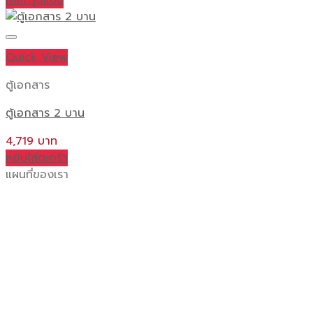
เลือกรูปแบบ
This
product
has
Quick View
multiple
variants.
ตู้เอกสาร
The
ตู้เอกสาร 2 บาน
options
may
4,719
be
หยิบใส่ตะกร้า
chosen
แผนที่ของเรา
on
the
product
page