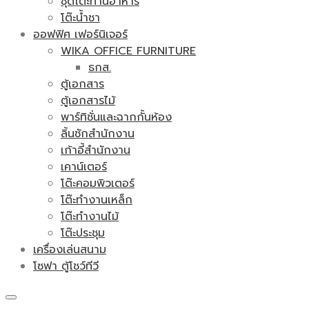
ชุดโต๊ะทานอาหาร
โต๊ะน้ำชา
ออฟฟิศ เฟอร์นิเจอร์
WIKA OFFICE FURNITURE
ธกส.
ตู้เอกสาร
ตู้เอกสารไม้
พาร์ทิชั่นและฉากกั้นห้อง
ลิ้นชักสำนักงาน
เก้าอี้สำนักงาน
เคาน์เตอร์
โต๊ะคอมพิวเตอร์
โต๊ะทำงานเหล็ก
โต๊ะทำงานไม้
โต๊ะประชุม
เครื่องเล่นสนาม
โซฟา ตู้โชว์ทีวี