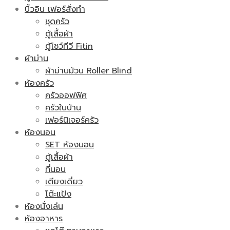
บิ้วอิน เฟอร์สั่งทำ
ชุดครัว
ตู้เสื้อผ้า
ตู้โชว์ทีวี Fitin
ผ้าม่าน
ผ้าม่านม้วน Roller Blind
ห้องครัว
ครัวออฟฟิศ
ครัวในบ้าน
เฟอร์นิเจอร์ครัว
ห้องนอน
SET ห้องนอน
ตู้เสื้อผ้า
ที่นอน
เตียงเดี่ยว
โต๊ะแป้ง
ห้องนั่งเล่น
ห้องอาหาร