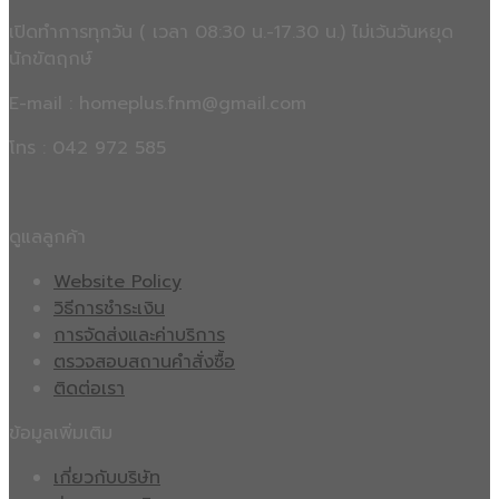
เปิดทำการทุกวัน ( เวลา 08:30 น.-17.30 น.) ไม่เว้นวันหยุด
นักขัตฤกษ์
E-mail : homeplus.fnm@gmail.com
โทร : 042 972 585
ดูแลลูกค้า
Website Policy
วิธีการชำระเงิน
การจัดส่งและค่าบริการ
ตรวจสอบสถานคำสั่งซื้อ
ติดต่อเรา
ข้อมูลเพิ่มเติม
เกี่ยวกับบริษัท