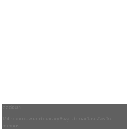
ติดต่อเรา
1/4 ถนนบายพาส ตำบลธาตุเชิงชุม อำเภอเมือง จังหวัด
สกลนคร