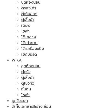
ชุดห้องนอน
ตู้รองเท้า
ตู้เก็บของ
ตู้เสื้อผ้า
เตียง
โซฟา
โต๊ะกลาง
โต๊ะทำงาน
โต๊ะเครื่องแป้ง
ไซด์บอร์ด
WIKA
ชุดห้องนอน
ตู้ครัว
ตู้เสื้อผ้า
ตู้โชว์ทีวี
ที่นอน
โซฟา
ชุดรับแขก
ตู้เก็บเอกสาร&รางเลื่อน