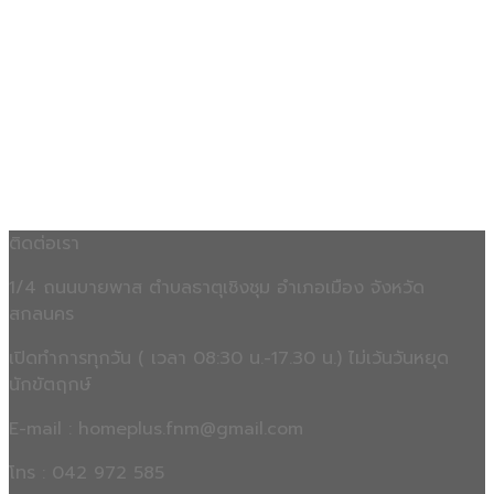
ติดต่อเรา
1/4 ถนนบายพาส ตำบลธาตุเชิงชุม อำเภอเมือง จังหวัด
สกลนคร
เปิดทำการทุกวัน ( เวลา 08:30 น.-17.30 น.) ไม่เว้นวันหยุด
นักขัตฤกษ์
E-mail : homeplus.fnm@gmail.com
โทร : 042 972 585