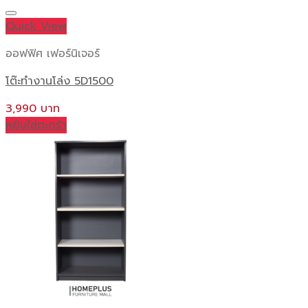
product
has
Quick View
multiple
ออฟฟิศ เฟอร์นิเจอร์
variants.
The
โต๊ะทำงานโล่ง 5D1500
options
may
3,990
be
หยิบใส่ตะกร้า
chosen
on
the
product
page