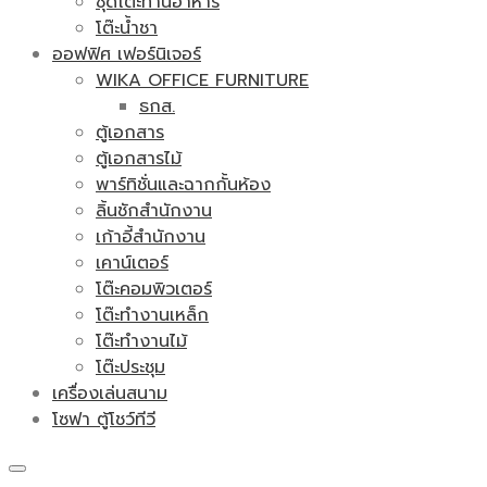
ชุดโต๊ะทานอาหาร
โต๊ะน้ำชา
ออฟฟิศ เฟอร์นิเจอร์
WIKA OFFICE FURNITURE
ธกส.
ตู้เอกสาร
ตู้เอกสารไม้
พาร์ทิชั่นและฉากกั้นห้อง
ลิ้นชักสำนักงาน
เก้าอี้สำนักงาน
เคาน์เตอร์
โต๊ะคอมพิวเตอร์
โต๊ะทำงานเหล็ก
โต๊ะทำงานไม้
โต๊ะประชุม
เครื่องเล่นสนาม
โซฟา ตู้โชว์ทีวี