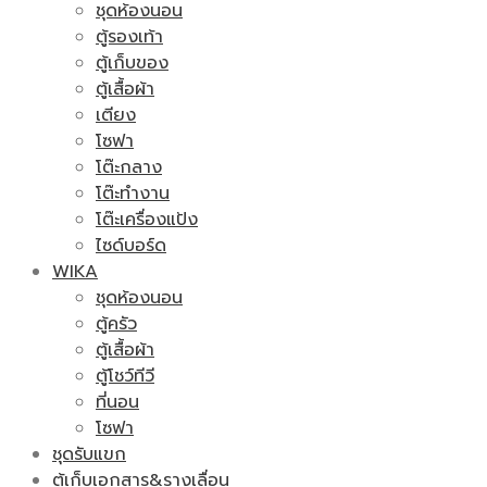
ชุดห้องนอน
ตู้รองเท้า
ตู้เก็บของ
ตู้เสื้อผ้า
เตียง
โซฟา
โต๊ะกลาง
โต๊ะทำงาน
โต๊ะเครื่องแป้ง
ไซด์บอร์ด
WIKA
ชุดห้องนอน
ตู้ครัว
ตู้เสื้อผ้า
ตู้โชว์ทีวี
ที่นอน
โซฟา
ชุดรับแขก
ตู้เก็บเอกสาร&รางเลื่อน