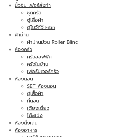
บิ้วอิน เฟอร์สั่งทำ
ชุดครัว
ตู้เสื้อผ้า
ตู้โชว์ทีวี Fitin
ผ้าม่าน
ผ้าม่านม้วน Roller Blind
ห้องครัว
ครัวออฟฟิศ
ครัวในบ้าน
เฟอร์นิเจอร์ครัว
ห้องนอน
SET ห้องนอน
ตู้เสื้อผ้า
ที่นอน
เตียงเดี่ยว
โต๊ะแป้ง
ห้องนั่งเล่น
ห้องอาหาร