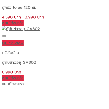
ตู้ครัว Jolee 120 ซม.
Original
Current
4,590
3,990
price
price
หยิบใส่ตะกร้า
was:
is:
4,590 ฿.
3,990 ฿.
Quick View
ครัวในบ้าน
ตู้กับข้าวอลู GA802
6,990
หยิบใส่ตะกร้า
แผนที่ของเรา