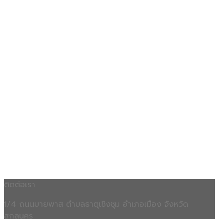
ติดต่อเรา
1/4 ถนนบายพาส ตำบลธาตุเชิงชุม อำเภอเมือง จังหวัด
สกลนคร