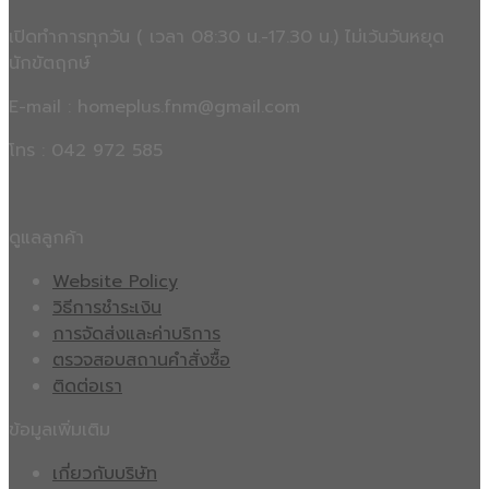
เปิดทำการทุกวัน ( เวลา 08:30 น.-17.30 น.) ไม่เว้นวันหยุด
นักขัตฤกษ์
E-mail : homeplus.fnm@gmail.com
โทร : 042 972 585
ดูแลลูกค้า
Website Policy
วิธีการชำระเงิน
การจัดส่งและค่าบริการ
ตรวจสอบสถานคำสั่งซื้อ
ติดต่อเรา
ข้อมูลเพิ่มเติม
เกี่ยวกับบริษัท