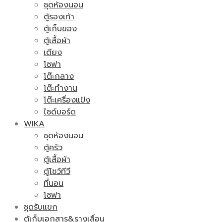
ชุดห้องนอน
ตู้รองเท้า
ตู้เก็บของ
ตู้เสื้อผ้า
เตียง
โซฟา
โต๊ะกลาง
โต๊ะทำงาน
โต๊ะเครื่องแป้ง
ไซด์บอร์ด
WIKA
ชุดห้องนอน
ตู้ครัว
ตู้เสื้อผ้า
ตู้โชว์ทีวี
ที่นอน
โซฟา
ชุดรับแขก
ตู้เก็บเอกสาร&รางเลื่อน