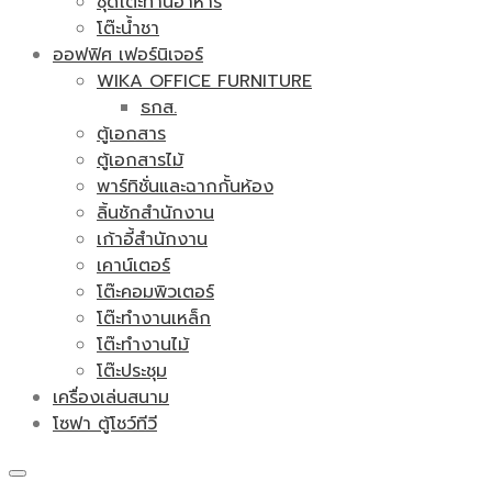
ชุดโต๊ะทานอาหาร
โต๊ะน้ำชา
ออฟฟิศ เฟอร์นิเจอร์
WIKA OFFICE FURNITURE
ธกส.
ตู้เอกสาร
ตู้เอกสารไม้
พาร์ทิชั่นและฉากกั้นห้อง
ลิ้นชักสำนักงาน
เก้าอี้สำนักงาน
เคาน์เตอร์
โต๊ะคอมพิวเตอร์
โต๊ะทำงานเหล็ก
โต๊ะทำงานไม้
โต๊ะประชุม
เครื่องเล่นสนาม
โซฟา ตู้โชว์ทีวี