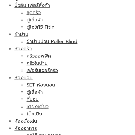
บิ้วอิน เฟอร์สั่งทำ
ชุดครัว
ตู้เสื้อผ้า
ตู้โชว์ทีวี Fitin
ผ้าม่าน
ผ้าม่านม้วน Roller Blind
ห้องครัว
ครัวออฟฟิศ
ครัวในบ้าน
เฟอร์นิเจอร์ครัว
ห้องนอน
SET ห้องนอน
ตู้เสื้อผ้า
ที่นอน
เตียงเดี่ยว
โต๊ะแป้ง
ห้องนั่งเล่น
ห้องอาหาร