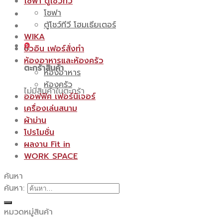
โซฟา ตู้โชว์ทีวี
โซฟา
ตู้โชว์ทีวี โฮมเธียเตอร์
WIKA
0
บิ้วอิน เฟอร์สั่งทำ
ห้องอาหารและห้องครัว
ตะกร้าสินค้า
ห้องอาหาร
ห้องครัว
ไม่มีสินค้าในตะกร้า
ออฟฟิศ เฟอร์นิเจอร์
เครื่องเล่นสนาม
ผ้าม่าน
โปรโมชั่น
ผลงาน Fit in
WORK SPACE
ค้นหา
ค้นหา:
หมวดหมู่สินค้า