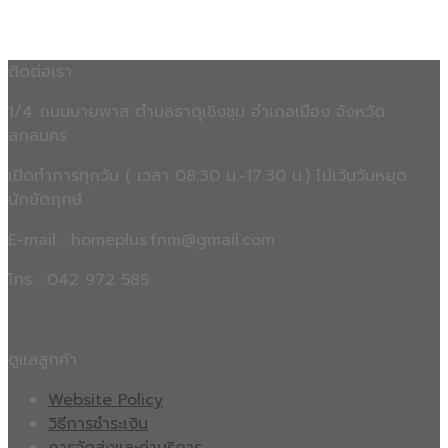
ติดต่อเรา
1/4 ถนนบายพาส ตำบลธาตุเชิงชุม อำเภอเมือง จังหวัด
สกลนคร
เปิดทำการทุกวัน ( เวลา 08:30 น.-17.30 น.) ไม่เว้นวันหยุด
นักขัตฤกษ์
E-mail : homeplus.fnm@gmail.com
โทร : 042 972 585
ดูแลลูกค้า
Website Policy
วิธีการชำระเงิน