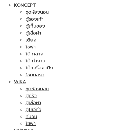
KONCEPT
ชุดห้องนอน
ตู้รองเท้า
ตู้เก็บของ
ตู้เสื้อผ้า
เตียง
โซฟา
โต๊ะกลาง
โต๊ะทำงาน
โต๊ะเครื่องแป้ง
ไซด์บอร์ด
WIKA
ชุดห้องนอน
ตู้ครัว
ตู้เสื้อผ้า
ตู้โชว์ทีวี
ที่นอน
โซฟา