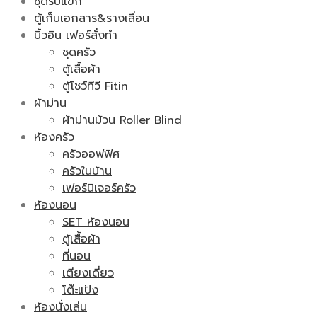
ชุดรับแขก
ตู้เก็บเอกสาร&รางเลื่อน
บิ้วอิน เฟอร์สั่งทำ
ชุดครัว
ตู้เสื้อผ้า
ตู้โชว์ทีวี Fitin
ผ้าม่าน
ผ้าม่านม้วน Roller Blind
ห้องครัว
ครัวออฟฟิศ
ครัวในบ้าน
เฟอร์นิเจอร์ครัว
ห้องนอน
SET ห้องนอน
ตู้เสื้อผ้า
ที่นอน
เตียงเดี่ยว
โต๊ะแป้ง
ห้องนั่งเล่น