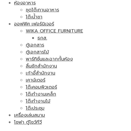
ห้องอาหาร
ชุดโต๊ะทานอาหาร
โต๊ะน้ำชา
ออฟฟิศ เฟอร์นิเจอร์
WIKA OFFICE FURNITURE
ธกส.
ตู้เอกสาร
ตู้เอกสารไม้
พาร์ทิชั่นและฉากกั้นห้อง
ลิ้นชักสำนักงาน
เก้าอี้สำนักงาน
เคาน์เตอร์
โต๊ะคอมพิวเตอร์
โต๊ะทำงานเหล็ก
โต๊ะทำงานไม้
โต๊ะประชุม
เครื่องเล่นสนาม
โซฟา ตู้โชว์ทีวี