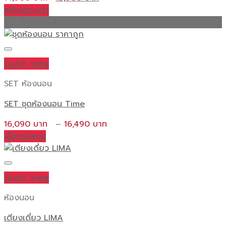
price
price
หยิบใส่ตะกร้า
was:
is:
-6%
14,900 ฿.
13,900 ฿.
Quick View
SET ห้องนอน
SET ชุดห้องนอน Time
Price
16,090
–
16,490
range:
เลือกรูปแบบ
This
16,090 ฿
product
through
has
16,490 ฿
Quick View
multiple
variants.
ห้องนอน
The
เตียงเดี่ยว LIMA
options