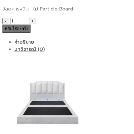
วัสดุการผลิต : ไม้ Particle Board
จำนวน
เตียง
หยิบใส่ตะกร้า
เดี่ยว
DHAKA
คำอธิบาย
ชิ้น
บทวิจารณ์ (0)