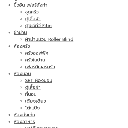
บิ้วอิน เฟอร์สั่งทำ
ชุดครัว
ตู้เสื้อผ้า
ตู้โชว์ทีวี Fitin
ผ้าม่าน
ผ้าม่านม้วน Roller Blind
ห้องครัว
ครัวออฟฟิศ
ครัวในบ้าน
เฟอร์นิเจอร์ครัว
ห้องนอน
SET ห้องนอน
ตู้เสื้อผ้า
ที่นอน
เตียงเดี่ยว
โต๊ะแป้ง
ห้องนั่งเล่น
ห้องอาหาร