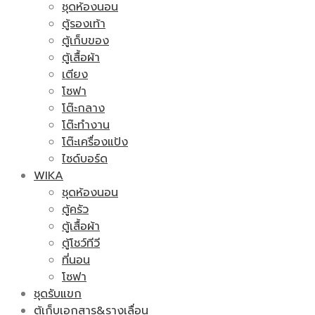
ชุดห้องนอน
ตู้รองเท้า
ตู้เก็บของ
ตู้เสื้อผ้า
เตียง
โซฟา
โต๊ะกลาง
โต๊ะทำงาน
โต๊ะเครื่องแป้ง
ไซด์บอร์ด
WIKA
ชุดห้องนอน
ตู้ครัว
ตู้เสื้อผ้า
ตู้โชว์ทีวี
ที่นอน
โซฟา
ชุดรับแขก
ตู้เก็บเอกสาร&รางเลื่อน