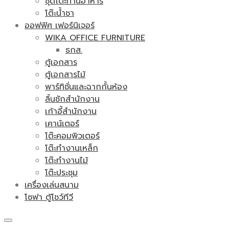
ชุดโต๊ะทานอาหาร
โต๊ะน้ำชา
ออฟฟิศ เฟอร์นิเจอร์
WIKA OFFICE FURNITURE
ธกส.
ตู้เอกสาร
ตู้เอกสารไม้
พาร์ทิชั่นและฉากกั้นห้อง
ลิ้นชักสำนักงาน
เก้าอี้สำนักงาน
เคาน์เตอร์
โต๊ะคอมพิวเตอร์
โต๊ะทำงานเหล็ก
โต๊ะทำงานไม้
โต๊ะประชุม
เครื่องเล่นสนาม
โซฟา ตู้โชว์ทีวี