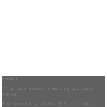
ติดต่อเรา
1/4 ถนนบายพาส ตำบลธาตุเชิงชุม อำเภอเมือง จังหวัด
สกลนคร
เปิดทำการทุกวัน ( เวลา 08:30 น.-17.30 น.) ไม่เว้นวันหยุด