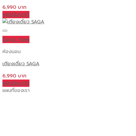
may
6,990
be
หยิบใส่ตะกร้า
chosen
on
the
Quick View
product
page
ห้องนอน
เตียงเดี่ยว SAGA
6,990
หยิบใส่ตะกร้า
แผนที่ของเรา