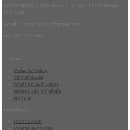
เปิดทำการทุกวัน ( เวลา 08:30 น.-17.30 น.) ไม่เว้นวันหยุด
นักขัตฤกษ์
E-mail : homeplus.fnm@gmail.com
โทร : 042 972 585
ดูแลลูกค้า
Website Policy
วิธีการชำระเงิน
การจัดส่งและค่าบริการ
ตรวจสอบสถานคำสั่งซื้อ
ติดต่อเรา
ข้อมูลเพิ่มเติม
เกี่ยวกับบริษัท
ข่าวสารและกิจกรรม