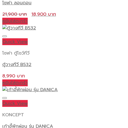
โซฟา ลอนดอน
Original
Current
21,900
18,900
price
price
หยิบใส่ตะกร้า
was:
is:
21,900 ฿.
18,900 ฿.
Quick View
โซฟา ตู้โชว์ทีวี
ตู้วางทีวี B532
8,990
หยิบใส่ตะกร้า
Quick View
KONCEPT
เก้าอี้พักผ่อน รุ่น DANICA