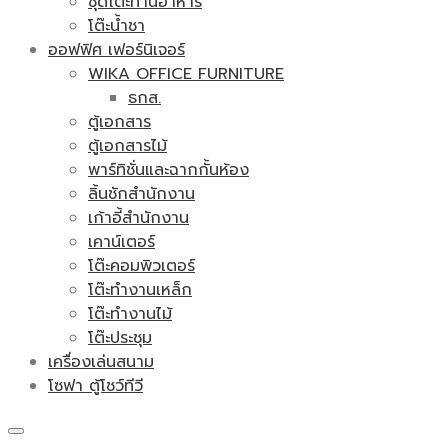
ชุดโต๊ะทานอาหาร
โต๊ะน้ำชา
ออฟฟิศ เฟอร์นิเจอร์
WIKA OFFICE FURNITURE
ธกส.
ตู้เอกสาร
ตู้เอกสารไม้
พาร์ทิชั่นและฉากกั้นห้อง
ลิ้นชักสำนักงาน
เก้าอี้สำนักงาน
เคาน์เตอร์
โต๊ะคอมพิวเตอร์
โต๊ะทำงานเหล็ก
โต๊ะทำงานไม้
โต๊ะประชุม
เครื่องเล่นสนาม
โซฟา ตู้โชว์ทีวี