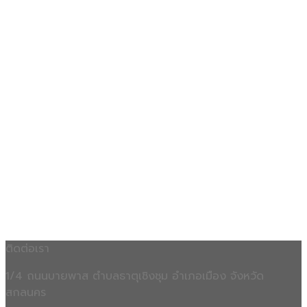
ติดต่อเรา
1/4 ถนนบายพาส ตำบลธาตุเชิงชุม อำเภอเมือง จังหวัด
สกลนคร