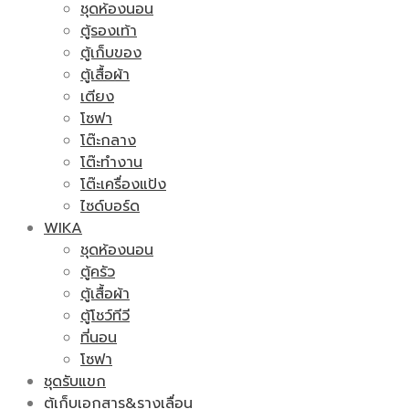
ชุดห้องนอน
ตู้รองเท้า
ตู้เก็บของ
ตู้เสื้อผ้า
เตียง
โซฟา
โต๊ะกลาง
โต๊ะทำงาน
โต๊ะเครื่องแป้ง
ไซด์บอร์ด
WIKA
ชุดห้องนอน
ตู้ครัว
ตู้เสื้อผ้า
ตู้โชว์ทีวี
ที่นอน
โซฟา
ชุดรับแขก
ตู้เก็บเอกสาร&รางเลื่อน