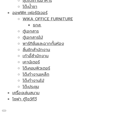
ชุดโต๊ะทานอาหาร
โต๊ะน้ำชา
ออฟฟิศ เฟอร์นิเจอร์
WIKA OFFICE FURNITURE
ธกส.
ตู้เอกสาร
ตู้เอกสารไม้
พาร์ทิชั่นและฉากกั้นห้อง
ลิ้นชักสำนักงาน
เก้าอี้สำนักงาน
เคาน์เตอร์
โต๊ะคอมพิวเตอร์
โต๊ะทำงานเหล็ก
โต๊ะทำงานไม้
โต๊ะประชุม
เครื่องเล่นสนาม
โซฟา ตู้โชว์ทีวี