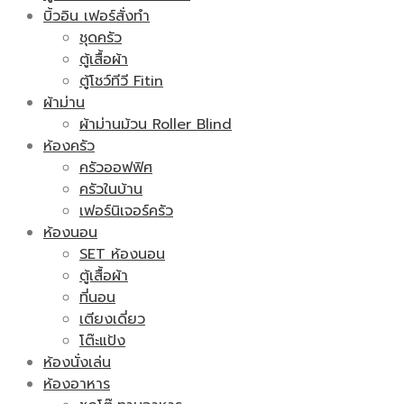
บิ้วอิน เฟอร์สั่งทำ
ชุดครัว
ตู้เสื้อผ้า
ตู้โชว์ทีวี Fitin
ผ้าม่าน
ผ้าม่านม้วน Roller Blind
ห้องครัว
ครัวออฟฟิศ
ครัวในบ้าน
เฟอร์นิเจอร์ครัว
ห้องนอน
SET ห้องนอน
ตู้เสื้อผ้า
ที่นอน
เตียงเดี่ยว
โต๊ะแป้ง
ห้องนั่งเล่น
ห้องอาหาร