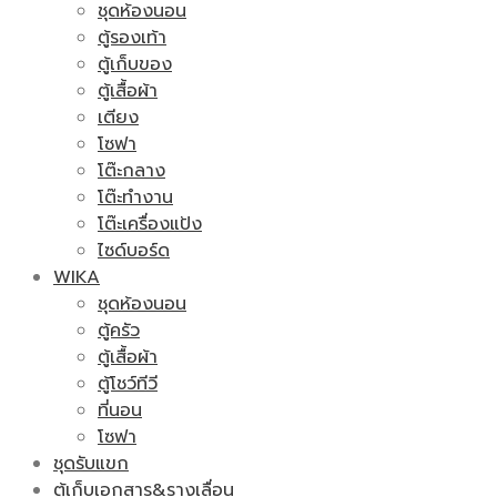
ชุดห้องนอน
ตู้รองเท้า
ตู้เก็บของ
ตู้เสื้อผ้า
เตียง
โซฟา
โต๊ะกลาง
โต๊ะทำงาน
โต๊ะเครื่องแป้ง
ไซด์บอร์ด
WIKA
ชุดห้องนอน
ตู้ครัว
ตู้เสื้อผ้า
ตู้โชว์ทีวี
ที่นอน
โซฟา
ชุดรับแขก
ตู้เก็บเอกสาร&รางเลื่อน