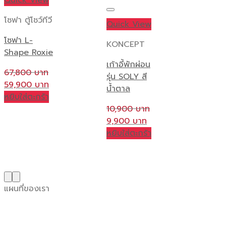
Quick View
โซฟา ตู้โชว์ทีวี
Quick View
โซฟา L-
KONCEPT
Shape Roxie
เก้าอี้พักผ่อน
67,800
รุ่น SOLY สี
Original
Current
59,900
น้ำตาล
price
price
หยิบใส่ตะกร้า
was:
is:
10,900
67,800 ฿.
59,900 ฿.
Original
Current
9,900
price
price
หยิบใส่ตะกร้า
was:
is:
10,900 ฿.
9,900 ฿.
แผนที่ของเรา