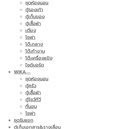
ชุดห้องนอน
ตู้รองเท้า
ตู้เก็บของ
ตู้เสื้อผ้า
เตียง
โซฟา
โต๊ะกลาง
โต๊ะทำงาน
โต๊ะเครื่องแป้ง
ไซด์บอร์ด
WIKA
ชุดห้องนอน
ตู้ครัว
ตู้เสื้อผ้า
ตู้โชว์ทีวี
ที่นอน
โซฟา
ชุดรับแขก
ตู้เก็บเอกสาร&รางเลื่อน