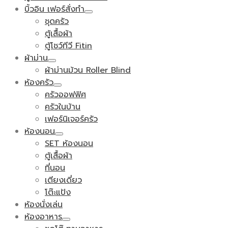
บิ้วอิน เฟอร์สั่งทำ
ชุดครัว
ตู้เสื้อผ้า
ตู้โชว์ทีวี Fitin
ผ้าม่าน
ผ้าม่านม้วน Roller Blind
ห้องครัว
ครัวออฟฟิศ
ครัวในบ้าน
เฟอร์นิเจอร์ครัว
ห้องนอน
SET ห้องนอน
ตู้เสื้อผ้า
ที่นอน
เตียงเดี่ยว
โต๊ะแป้ง
ห้องนั่งเล่น
ห้องอาหาร