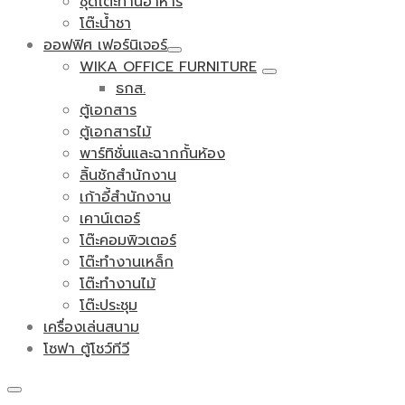
ชุดโต๊ะทานอาหาร
โต๊ะน้ำชา
ออฟฟิศ เฟอร์นิเจอร์
WIKA OFFICE FURNITURE
ธกส.
ตู้เอกสาร
ตู้เอกสารไม้
พาร์ทิชั่นและฉากกั้นห้อง
ลิ้นชักสำนักงาน
เก้าอี้สำนักงาน
เคาน์เตอร์
โต๊ะคอมพิวเตอร์
โต๊ะทำงานเหล็ก
โต๊ะทำงานไม้
โต๊ะประชุม
เครื่องเล่นสนาม
โซฟา ตู้โชว์ทีวี