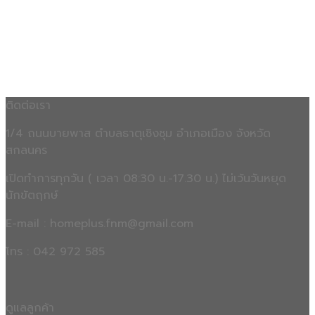
ติดต่อเรา
1/4 ถนนบายพาส ตำบลธาตุเชิงชุม อำเภอเมือง จังหวัด
สกลนคร
เปิดทำการทุกวัน ( เวลา 08:30 น.-17.30 น.) ไม่เว้นวันหยุด
นักขัตฤกษ์
E-mail : homeplus.fnm@gmail.com
โทร : 042 972 585
ดูแลลูกค้า