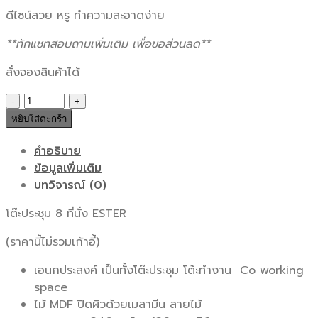
ดีไซน์สวย หรู ทำความสะอาดง่าย
**ทักแชทสอบถามเพิ่มเติม เพื่อขอส่วนลด**
สั่งจองสินค้าได้
จำนวน
โต๊ะ
หยิบใส่ตะกร้า
ประชุม
ESTER
คำอธิบาย
8
ข้อมูลเพิ่มเติม
ที่
บทวิจารณ์ (0)
นั่ง
โต๊ะประชุม 8 ที่นั่ง ESTER
ชิ้น
(ราคานี้ไม่รวมเก้าอี้)
เอนกประสงค์ เป็นทั้งโต๊ะประชุม โต๊ะทำงาน Co working
space
ไม้ MDF ปิดผิวด้วยเมลามีน ลายไม้