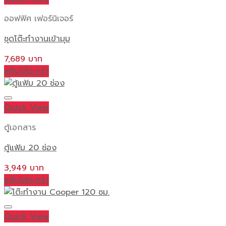
multiple
ออฟฟิศ เฟอร์นิเจอร์
variants.
The
ชุดโต๊ะทำงานเข้ามุม
options
may
7,689
be
หยิบใส่ตะกร้า
chosen
on
the
Quick View
product
ตู้เอกสาร
page
ตู้แฟ้ม 20 ช่อง
3,949
หยิบใส่ตะกร้า
Quick View