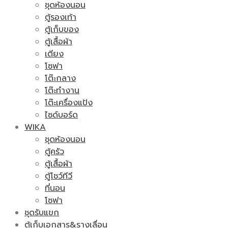
ชุดห้องนอน
ตู้รองเท้า
ตู้เก็บของ
ตู้เสื้อผ้า
เตียง
โซฟา
โต๊ะกลาง
โต๊ะทำงาน
โต๊ะเครื่องแป้ง
ไซด์บอร์ด
WIKA
ชุดห้องนอน
ตู้ครัว
ตู้เสื้อผ้า
ตู้โชว์ทีวี
ที่นอน
โซฟา
ชุดรับแขก
ตู้เก็บเอกสาร&รางเลื่อน