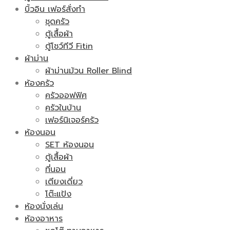
บิ้วอิน เฟอร์สั่งทำ
ชุดครัว
ตู้เสื้อผ้า
ตู้โชว์ทีวี Fitin
ผ้าม่าน
ผ้าม่านม้วน Roller Blind
ห้องครัว
ครัวออฟฟิศ
ครัวในบ้าน
เฟอร์นิเจอร์ครัว
ห้องนอน
SET ห้องนอน
ตู้เสื้อผ้า
ที่นอน
เตียงเดี่ยว
โต๊ะแป้ง
ห้องนั่งเล่น
ห้องอาหาร