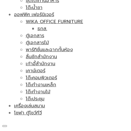
ชุดโต๊ะทานอาหาร
โต๊ะน้ำชา
ออฟฟิศ เฟอร์นิเจอร์
WIKA OFFICE FURNITURE
ธกส.
ตู้เอกสาร
ตู้เอกสารไม้
พาร์ทิชั่นและฉากกั้นห้อง
ลิ้นชักสำนักงาน
เก้าอี้สำนักงาน
เคาน์เตอร์
โต๊ะคอมพิวเตอร์
โต๊ะทำงานเหล็ก
โต๊ะทำงานไม้
โต๊ะประชุม
เครื่องเล่นสนาม
โซฟา ตู้โชว์ทีวี