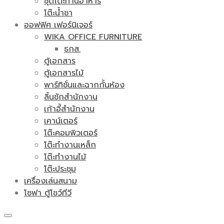
ชุดโต๊ะทานอาหาร
โต๊ะน้ำชา
ออฟฟิศ เฟอร์นิเจอร์
WIKA OFFICE FURNITURE
ธกส.
ตู้เอกสาร
ตู้เอกสารไม้
พาร์ทิชั่นและฉากกั้นห้อง
ลิ้นชักสำนักงาน
เก้าอี้สำนักงาน
เคาน์เตอร์
โต๊ะคอมพิวเตอร์
โต๊ะทำงานเหล็ก
โต๊ะทำงานไม้
โต๊ะประชุม
เครื่องเล่นสนาม
โซฟา ตู้โชว์ทีวี