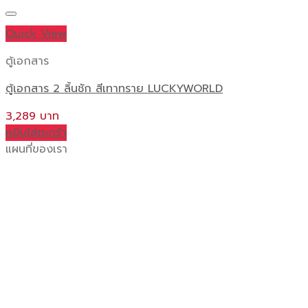
product
has
Quick View
multiple
variants.
ตู้เอกสาร
The
ตู้เอกสาร 2 ลิ้นชัก สีเทาทราย LUCKYWORLD
options
may
3,289
be
หยิบใส่ตะกร้า
chosen
แผนที่ของเรา
on
the
product
page