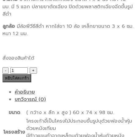
มม. มี 5 แฉก ปลายขาตัดเฉียง ปิดด้วยพลาสติกเฉียงฉีดขึ้นรูป
สีดำ
ลูกล้อ
มีล้อพีวีซีสีดำ หากใส่ขา 10 ล้อ เหล็กขาขนาด 3 x 6 ซม.
หนา 1.2 มม.
สั่งจองสินค้าได้
จำนวน
เก้าอี้
หยิบใส่ตะกร้า
รุ่น
TF-
คำอธิบาย
12
บทวิจารณ์ (0)
ชิ้น
ขนาด
( กว้าง x ลึก x สูง ) 60 x 74 x 98 ซม.
โครงเก้าอี้เป็นโครงไม้ประกอบขึ้นรูปบุด้วยฟองน้ำหุ้ม
ด้วยหนังเทียม
โครงสร้าง
มีท้าวแขนทำจากเหล็กบุด้วยฟองน้ำหุ้มด้วยหนัง