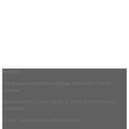
ติดต่อเรา
1/4 ถนนบายพาส ตำบลธาตุเชิงชุม อำเภอเมือง จังหวัด
สกลนคร
เปิดทำการทุกวัน ( เวลา 08:30 น.-17.30 น.) ไม่เว้นวันหยุด
นักขัตฤกษ์
E-mail : homeplus.fnm@gmail.com