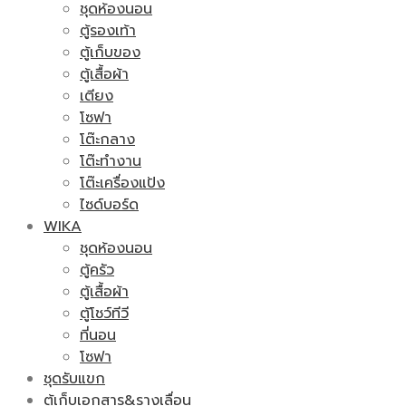
ชุดห้องนอน
ตู้รองเท้า
ตู้เก็บของ
ตู้เสื้อผ้า
เตียง
โซฟา
โต๊ะกลาง
โต๊ะทำงาน
โต๊ะเครื่องแป้ง
ไซด์บอร์ด
WIKA
ชุดห้องนอน
ตู้ครัว
ตู้เสื้อผ้า
ตู้โชว์ทีวี
ที่นอน
โซฟา
ชุดรับแขก
ตู้เก็บเอกสาร&รางเลื่อน