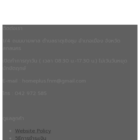
ติดต่อเรา
1/4 ถนนบายพาส ตำบลธาตุเชิงชุม อำเภอเมือง จังหวัด
สกลนคร
เปิดทำการทุกวัน ( เวลา 08:30 น.-17.30 น.) ไม่เว้นวันหยุด
นักขัตฤกษ์
E-mail : homeplus.fnm@gmail.com
โทร : 042 972 585
ดูแลลูกค้า
Website Policy
วิธีการชำระเงิน