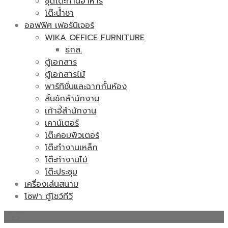
ชุดโต๊ะทานอาหาร
โต๊ะน้ำชา
ออฟฟิศ เฟอร์นิเจอร์
WIKA OFFICE FURNITURE
ธกส.
ตู้เอกสาร
ตู้เอกสารไม้
พาร์ทิชั่นและฉากกั้นห้อง
ลิ้นชักสำนักงาน
เก้าอี้สำนักงาน
เคาน์เตอร์
โต๊ะคอมพิวเตอร์
โต๊ะทำงานเหล็ก
โต๊ะทำงานไม้
โต๊ะประชุม
เครื่องเล่นสนาม
โซฟา ตู้โชว์ทีวี
-23%