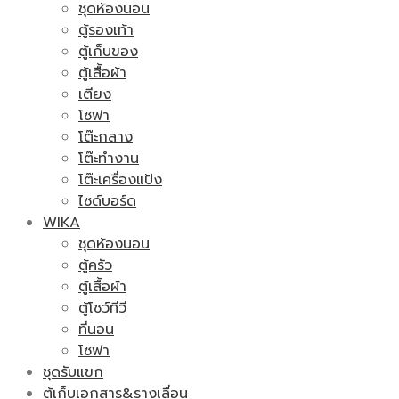
ชุดห้องนอน
ตู้รองเท้า
ตู้เก็บของ
ตู้เสื้อผ้า
เตียง
โซฟา
โต๊ะกลาง
โต๊ะทำงาน
โต๊ะเครื่องแป้ง
ไซด์บอร์ด
WIKA
ชุดห้องนอน
ตู้ครัว
ตู้เสื้อผ้า
ตู้โชว์ทีวี
ที่นอน
โซฟา
ชุดรับแขก
ตู้เก็บเอกสาร&รางเลื่อน