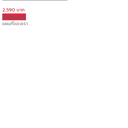
2,590
เลือกรูปแบบ
This
แผนที่ของเรา
product
has
multiple
variants.
The
options
may
be
chosen
on
the
product
page