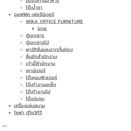
ชุดโต๊ะทานอาหาร
โต๊ะน้ำชา
ออฟฟิศ เฟอร์นิเจอร์
WIKA OFFICE FURNITURE
ธกส.
ตู้เอกสาร
ตู้เอกสารไม้
พาร์ทิชั่นและฉากกั้นห้อง
ลิ้นชักสำนักงาน
เก้าอี้สำนักงาน
เคาน์เตอร์
โต๊ะคอมพิวเตอร์
โต๊ะทำงานเหล็ก
โต๊ะทำงานไม้
โต๊ะประชุม
เครื่องเล่นสนาม
โซฟา ตู้โชว์ทีวี