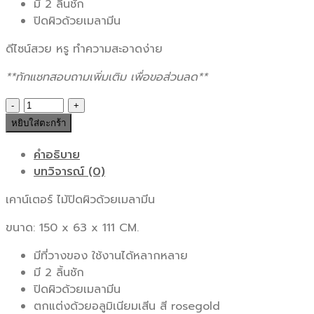
มี 2 ลิ้นชัก
ปิดผิวด้วยเมลามีน
ดีไซน์สวย หรู ทำความสะอาดง่าย
**ทักแชทสอบถามเพิ่มเติม เพื่อขอส่วนลด**
จำนวน
เคาน์เตอร์
หยิบใส่ตะกร้า
Sigma
CT150
คำอธิบาย
L/R
บทวิจารณ์ (0)
ชิ้น
เคาน์เตอร์ ไม้ปิดผิวด้วยเมลามีน
ขนาด: 150 x 63 x 111 CM.
มีที่วางของ ใช้งานได้หลากหลาย
มี 2 ลิ้นชัก
ปิดผิวด้วยเมลามีน
ตกแต่งด้วยอลูมิเนียมเสีน สี rosegold