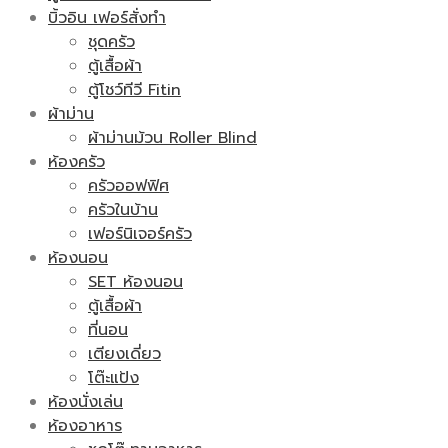
บิ้วอิน เฟอร์สั่งทำ
ชุดครัว
ตู้เสื้อผ้า
ตู้โชว์ทีวี Fitin
ผ้าม่าน
ผ้าม่านม้วน Roller Blind
ห้องครัว
ครัวออฟฟิศ
ครัวในบ้าน
เฟอร์นิเจอร์ครัว
ห้องนอน
SET ห้องนอน
ตู้เสื้อผ้า
ที่นอน
เตียงเดี่ยว
โต๊ะแป้ง
ห้องนั่งเล่น
ห้องอาหาร