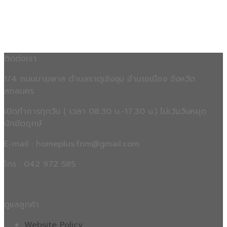
ติดต่อเรา
1/4 ถนนบายพาส ตำบลธาตุเชิงชุม อำเภอเมือง จังหวัด
สกลนคร
เปิดทำการทุกวัน ( เวลา 08:30 น.-17.30 น.) ไม่เว้นวันหยุด
นักขัตฤกษ์
E-mail : homeplus.fnm@gmail.com
โทร : 042 972 585
ดูแลลูกค้า
Website Policy