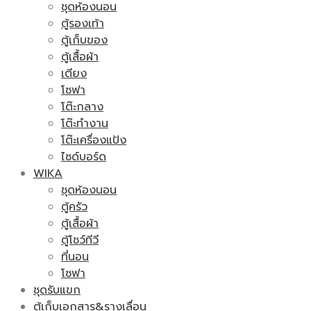
ชุดห้องนอน
ตู้รองเท้า
ตู้เก็บของ
ตู้เสื้อผ้า
เตียง
โซฟา
โต๊ะกลาง
โต๊ะทำงาน
โต๊ะเครื่องแป้ง
ไซด์บอร์ด
WIKA
ชุดห้องนอน
ตู้ครัว
ตู้เสื้อผ้า
ตู้โชว์ทีวี
ที่นอน
โซฟา
ชุดรับแขก
ตู้เก็บเอกสาร&รางเลื่อน