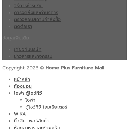
วิธีการชำระเงิน
การจัดส่งและค่าบริการ
ตรวจสอบสถานคำสั่งซื้อ
ติดต่อเรา
ข้อมูลเพิ่มเติม
เกี่ยวกับบริษัท
ข่าวสารและกิจกรรม
Copyright 2026 ©
Home Plus Furniture Mall
หน้าหลัก
ห้องนอน
โซฟา ตู้โชว์ทีวี
โซฟา
ตู้โชว์ทีวี โฮมเธียเตอร์
WIKA
บิ้วอิน เฟอร์สั่งทำ
ห้องอาหารและห้องครัว