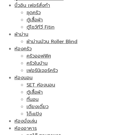
บิ้วอิน เฟอร์สั่งทำ
ชุดครัว
ตู้เสื้อผ้า
ตู้โชว์ทีวี Fitin
ผ้าม่าน
ผ้าม่านม้วน Roller Blind
ห้องครัว
ครัวออฟฟิศ
ครัวในบ้าน
เฟอร์นิเจอร์ครัว
ห้องนอน
SET ห้องนอน
ตู้เสื้อผ้า
ที่นอน
เตียงเดี่ยว
โต๊ะแป้ง
ห้องนั่งเล่น
ห้องอาหาร