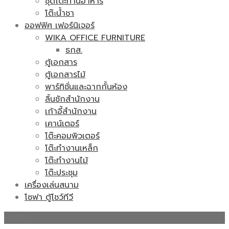
ชุดโต๊ะทานอาหาร
โต๊ะน้ำชา
ออฟฟิศ เฟอร์นิเจอร์
WIKA OFFICE FURNITURE
ธกส.
ตู้เอกสาร
ตู้เอกสารไม้
พาร์ทิชั่นและฉากกั้นห้อง
ลิ้นชักสำนักงาน
เก้าอี้สำนักงาน
เคาน์เตอร์
โต๊ะคอมพิวเตอร์
โต๊ะทำงานเหล็ก
โต๊ะทำงานไม้
โต๊ะประชุม
เครื่องเล่นสนาม
โซฟา ตู้โชว์ทีวี
-40%