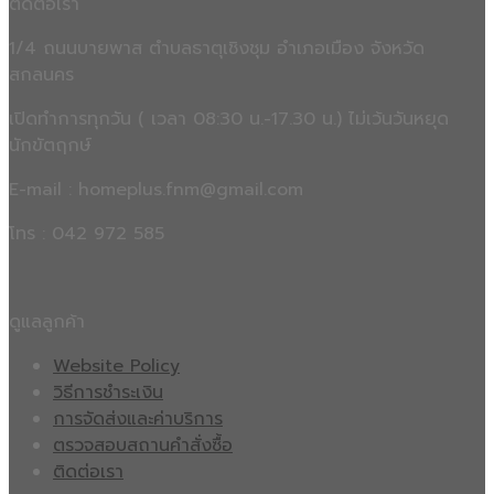
ติดต่อเรา
1/4 ถนนบายพาส ตำบลธาตุเชิงชุม อำเภอเมือง จังหวัด
สกลนคร
เปิดทำการทุกวัน ( เวลา 08:30 น.-17.30 น.) ไม่เว้นวันหยุด
นักขัตฤกษ์
E-mail : homeplus.fnm@gmail.com
โทร : 042 972 585
ดูแลลูกค้า
Website Policy
วิธีการชำระเงิน
การจัดส่งและค่าบริการ
ตรวจสอบสถานคำสั่งซื้อ
ติดต่อเรา