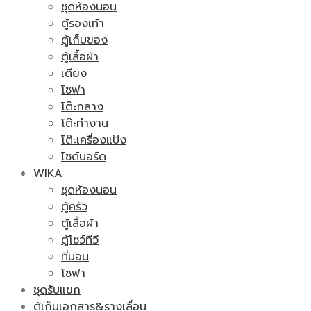
ชุดห้องนอน
ตู้รองเท้า
ตู้เก็บของ
ตู้เสื้อผ้า
เตียง
โซฟา
โต๊ะกลาง
โต๊ะทำงาน
โต๊ะเครื่องแป้ง
ไซด์บอร์ด
WIKA
ชุดห้องนอน
ตู้ครัว
ตู้เสื้อผ้า
ตู้โชว์ทีวี
ที่นอน
โซฟา
ชุดรับแขก
ตู้เก็บเอกสาร&รางเลื่อน