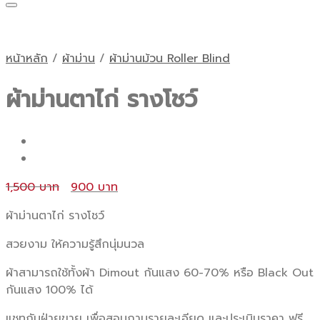
หน้าหลัก
/
ผ้าม่าน
/
ผ้าม่านม้วน Roller Blind
ผ้าม่านตาไก่ รางโชว์
Original
Current
1,500
900
price
price
ผ้าม่านตาไก่ รางโชว์
was:
is:
1,500 ฿.
900 ฿.
สวยงาม ให้ความรู้สึกนุ่มนวล
ผ้าสามารถใช้ทั้งผ้า Dimout กันแสง 60-70% หรือ Black Out
กันแสง 100% ได้
แชทกับฝ่ายขาย เพื่อสอบถามรายละเอียด และประเมินราคา ฟรี