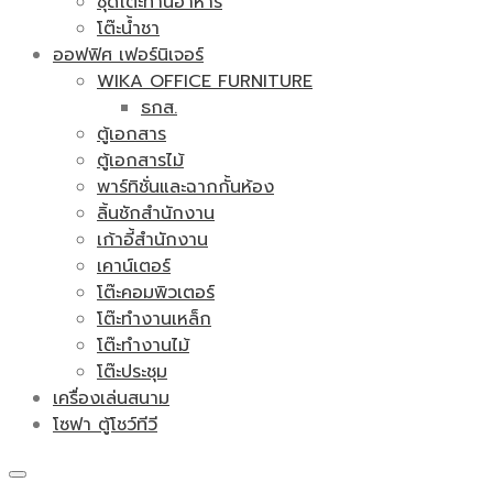
ชุดโต๊ะทานอาหาร
โต๊ะน้ำชา
ออฟฟิศ เฟอร์นิเจอร์
WIKA OFFICE FURNITURE
ธกส.
ตู้เอกสาร
ตู้เอกสารไม้
พาร์ทิชั่นและฉากกั้นห้อง
ลิ้นชักสำนักงาน
เก้าอี้สำนักงาน
เคาน์เตอร์
โต๊ะคอมพิวเตอร์
โต๊ะทำงานเหล็ก
โต๊ะทำงานไม้
โต๊ะประชุม
เครื่องเล่นสนาม
โซฟา ตู้โชว์ทีวี