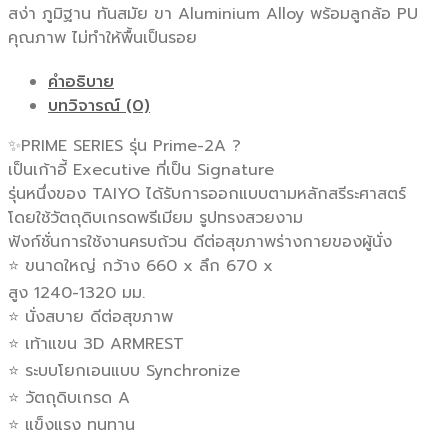
สง่า ภูมิฐาน ทันสมัย ขา Aluminium Alloy พร้อมลูกล้อ PU
คุณภาพ ไม่ทำให้พื้นเป็นรอย
คำอธิบาย
บทวิจารณ์ (0)
✨PRIME SERIES รุ่น Prime-2A ?
เป็นเก้าอี้ Executive ที่เป็น Signature
รุ่นหนึ่งของ TAIYO ได้รับการออกแบบตามหลักสรีระศาสตร์
โดยใช้วัตถุดิบเกรดพรีเมียม รูปทรงสวยงาม
ฟังก์ชั่นการใช้งานครบถ้วน ดีต่อสุขภาพร่างกายของผู้นั่ง
⭐ ขนาดใหญ่ กว้าง 660 x ลึก 670 x
สูง 1240-1320 มม.
⭐ นั่งสบาย ดีต่อสุขภาพ
⭐ เท้าแขน 3D ARMREST
⭐ ระบบโยกเอนแบบ Synchronize
⭐ วัตถุดิบเกรด A
⭐ แข็งแรง ทนทาน