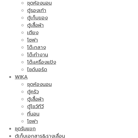
ชุดห้องนอน
ตู้รองเท้า
ตู้เก็บของ
ตู้เสื้อผ้า
เตียง
โซฟา
โต๊ะกลาง
โต๊ะทำงาน
โต๊ะเครื่องแป้ง
ไซด์บอร์ด
WIKA
ชุดห้องนอน
ตู้ครัว
ตู้เสื้อผ้า
ตู้โชว์ทีวี
ที่นอน
โซฟา
ชุดรับแขก
ตู้เก็บเอกสาร&รางเลื่อน