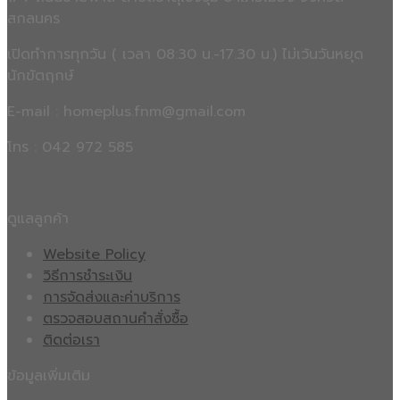
สกลนคร
เปิดทำการทุกวัน ( เวลา 08:30 น.-17.30 น.) ไม่เว้นวันหยุด
นักขัตฤกษ์
E-mail : homeplus.fnm@gmail.com
โทร : 042 972 585
ดูแลลูกค้า
Website Policy
วิธีการชำระเงิน
การจัดส่งและค่าบริการ
ตรวจสอบสถานคำสั่งซื้อ
ติดต่อเรา
ข้อมูลเพิ่มเติม