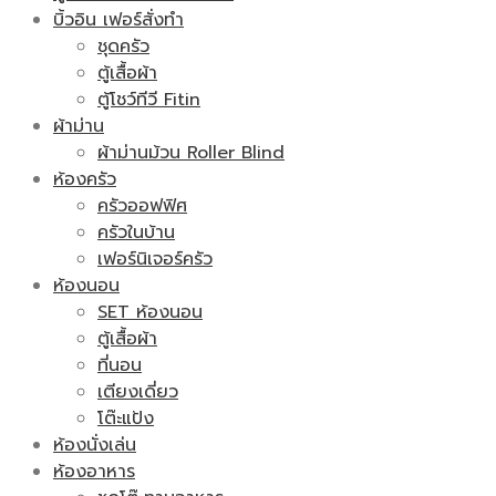
บิ้วอิน เฟอร์สั่งทำ
ชุดครัว
ตู้เสื้อผ้า
ตู้โชว์ทีวี Fitin
ผ้าม่าน
ผ้าม่านม้วน Roller Blind
ห้องครัว
ครัวออฟฟิศ
ครัวในบ้าน
เฟอร์นิเจอร์ครัว
ห้องนอน
SET ห้องนอน
ตู้เสื้อผ้า
ที่นอน
เตียงเดี่ยว
โต๊ะแป้ง
ห้องนั่งเล่น
ห้องอาหาร