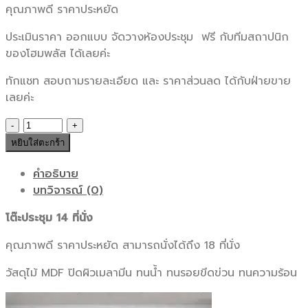
31,080 ฿.
28,900 ฿.
คุณภาพดี ราคาประหยัด
ประเมินราคา ออกแบบ จัดวางห้องประชุม ฟรี กับทีมสถาปนิก
ของโฮมพลัส ได้เลยค่ะ
ทักแชท สอบถามรายละเอียด และ ราคาส่วนลด ได้กับฝ่ายขาย
เลยค่ะ
จำนวน
โต๊ะ
หยิบใส่ตะกร้า
ประชุม
SMART
คำอธิบาย
14
บทวิจารณ์ (0)
ที่
โต๊ะประชุม 14 ที่นั่ง
นั่ง
ชิ้น
คุณภาพดี ราคาประหยัด สามารถนั่งได้ถึง 18 ที่นั่ง
วัสดุไม้ MDF ปิดผิวเมลามีน ทนน้ำ ทนรอยขีดข่วน ทนความร้อน