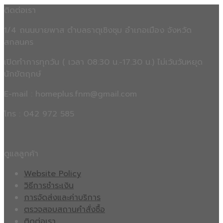
ติดต่อเรา
1/4 ถนนบายพาส ตำบลธาตุเชิงชุม อำเภอเมือง จังหวัด
สกลนคร
เปิดทำการทุกวัน ( เวลา 08:30 น.-17.30 น.) ไม่เว้นวันหยุด
นักขัตฤกษ์
E-mail : homeplus.fnm@gmail.com
โทร : 042 972 585
ดูแลลูกค้า
Website Policy
วิธีการชำระเงิน
การจัดส่งและค่าบริการ
ตรวจสอบสถานคำสั่งซื้อ
ติดต่อเรา