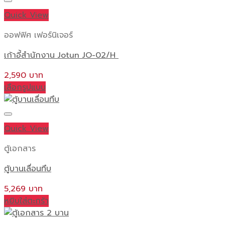
Quick View
ออฟฟิศ เฟอร์นิเจอร์
เก้าอี้สำนักงาน Jotun JO-02/H
2,590
เลือกรูปแบบ
This
product
has
Quick View
multiple
variants.
ตู้เอกสาร
The
ตู้บานเลื่อนทึบ
options
may
5,269
be
หยิบใส่ตะกร้า
chosen
on