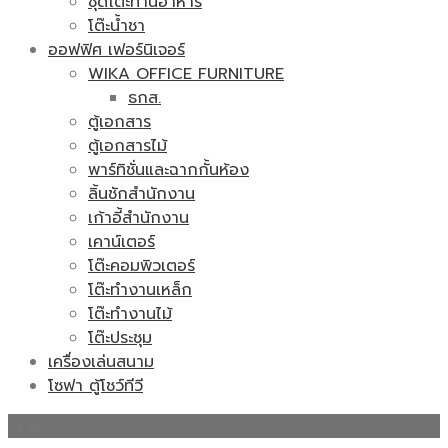
ชุดโต๊ะทานอาหาร
โต๊ะน้ำชา
ออฟฟิศ เฟอร์นิเจอร์
WIKA OFFICE FURNITURE
ธกส.
ตู้เอกสาร
ตู้เอกสารไม้
พาร์ทิชั่นและฉากกั้นห้อง
ลิ้นชักสำนักงาน
เก้าอี้สำนักงาน
เคาน์เตอร์
โต๊ะคอมพิวเตอร์
โต๊ะทำงานเหล็ก
โต๊ะทำงานไม้
โต๊ะประชุม
เครื่องเล่นสนาม
โซฟา ตู้โชว์ทีวี
-7%