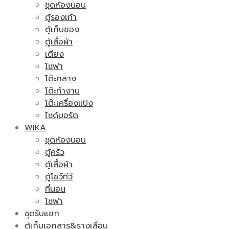
ชุดห้องนอน
ตู้รองเท้า
ตู้เก็บของ
ตู้เสื้อผ้า
เตียง
โซฟา
โต๊ะกลาง
โต๊ะทำงาน
โต๊ะเครื่องแป้ง
ไซด์บอร์ด
WIKA
ชุดห้องนอน
ตู้ครัว
ตู้เสื้อผ้า
ตู้โชว์ทีวี
ที่นอน
โซฟา
ชุดรับแขก
ตู้เก็บเอกสาร&รางเลื่อน